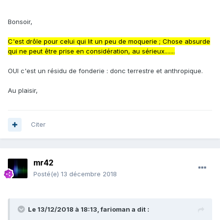
Bonsoir,
C'est drôle pour celui qui lit un peu de moquerie ; Chose absurde
qui ne peut être prise en considération, au sérieux.......
OUI c'est un résidu de fonderie : donc terrestre et anthropique.
Au plaisir,
Citer
mr42
Posté(e)
13 décembre 2018
Le 13/12/2018 à 18:13,
farioman
a dit :