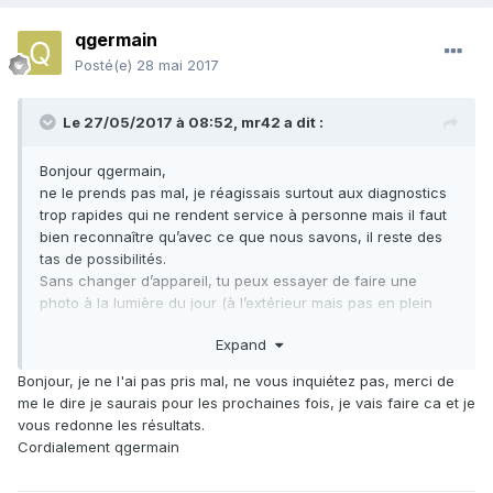
qgermain
Posté(e)
28 mai 2017
Le 27/05/2017 à 08:52,
mr42
a dit :
Bonjour qgermain,
ne le prends pas mal, je réagissais surtout aux diagnostics
trop rapides qui ne rendent service à personne mais il faut
bien reconnaître qu’avec ce que nous savons, il reste des
tas de possibilités.
Sans changer d’appareil, tu peux essayer de faire une
photo à la lumière du jour (à l’extérieur mais pas en plein
soleil) ça donnera une meilleure idée.
Expand
Sans faire un calcul de densité, est-ce que tu peux le peser
avec une balance de cuisine ? Le poids au gramme près
Bonjour, je ne l'ai pas pris mal, ne vous inquiétez pas, merci de
donnera une première indication.
me le dire je saurais pour les prochaines fois, je vais faire ca et je
vous redonne les résultats.
Cordialement qgermain