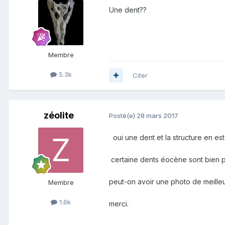
Une dent??
Membre
5.3k
Citer
zéolite
Posté(e)
28 mars 2017
oui une dent et la structure en est
certaine dents éocène sont bien pl
peut-on avoir une photo de meille
Membre
1.6k
merci.