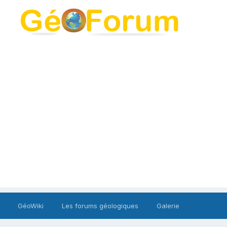
GéoWiki
Les forums géologiques
Galerie