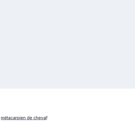
n
métacarpien de cheval
!