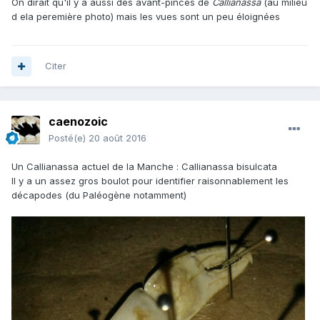
On dirait qu'il y a aussi des avant-pinces de
Callianassa
(au milieu
d ela peremière photo) mais les vues sont un peu éloignées
Citer
caenozoic
Posté(e)
20 août 2016
Un Callianassa actuel de la Manche : Callianassa bisulcata
Il y a un assez gros boulot pour identifier raisonnablement les
décapodes (du Paléogène notamment)