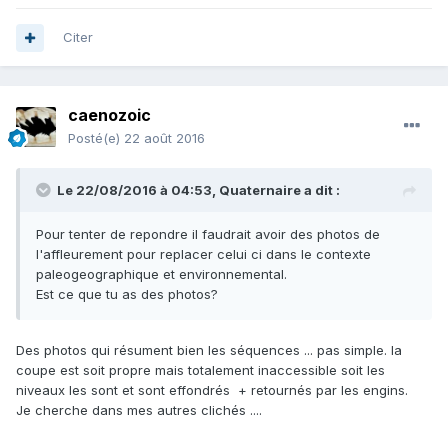
Citer
caenozoic
Posté(e)
22 août 2016
La, sur le chantier après un orage qui avait bien nettoyer
les sables non induré!
https://www.youtube.com/watch?
v=InO1-
Le 22/08/2016 à 04:53,
Quaternaire
a dit :
Mes souvenirs! et quelques mois plus tard voir la même
chose la bas=>
Pour tenter de repondre il faudrait avoir des photos de
l'affleurement pour replacer celui ci dans le contexte
paleogeographique et environnemental.
Est ce que tu as des photos?
Des photos qui résument bien les séquences ... pas simple. la
coupe est soit propre mais totalement inaccessible soit les
niveaux les sont et sont effondrés + retournés par les engins.
Je cherche dans mes autres clichés ....