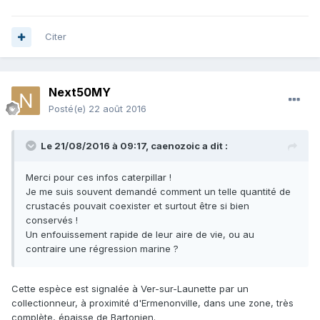
Citer
Next50MY
Posté(e)
22 août 2016
Le 21/08/2016 à 09:17,
caenozoic
a dit :
Merci pour ces infos caterpillar !
Apres une tempête sur une plage de Koh Chang( l'ile
Je me suis souvent demandé comment un telle quantité de
éléphant.)
crustacés pouvait coexister et surtout être si bien
La mer avait attaqué le sable et les boue au pieds de la
conservés !
végétation mettant a nue les racines des palmiers et des
Un enfouissement rapide de leur aire de vie, ou au
palétuviers les remplissage de terriers formé des reliefs et
contraire une régression marine ?
les reste de crabes étaient innombrable,,, la même a
10milles Km et des dizaines de millions d'années. J'ai eu la
chaire de poule, je me suis posé et j'ai regardé le monde
Cette espèce est signalée à Ver-sur-Launette par un
autour de moi pendent des heures.
collectionneur, à proximité d'Ermenonville, dans une zone, très
complète, épaisse de Bartonien.