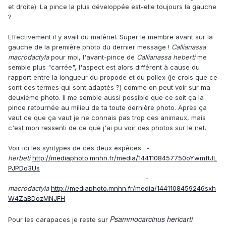
et droite). La pince la plus développée est-elle toujours la gauche
?
Effectivement il y avait du matériel. Super le membre avant sur la
gauche de la première photo du dernier message !
Callianassa
macrodactyla
pour moi, l'avant-pince de
Callianassa heberti
me
semble plus "carrée", l'aspect est alors différent à cause du
rapport entre la longueur du propode et du pollex (je crois que ce
sont ces termes qui sont adaptés ?) comme on peut voir sur ma
deuxième photo. Il me semble aussi possible que ce soit ça la
pince retournée au milieu de ta toute dernière photo. Après ça
vaut ce que ça vaut je ne connais pas trop ces animaux, mais
c'est mon ressenti de ce que j'ai pu voir des photos sur le net.
Voir ici les syntypes de ces deux espèces : -
herbeti
http://mediaphoto.mnhn.fr/media/1441108457750oYwmftJL
PJPDo3Us
-
macrodactyla
http://mediaphoto.mnhn.fr/media/1441108459246sxh
W4ZaBDozMNJFH
Psammocarcinus hericarti
Pour les carapaces je reste sur