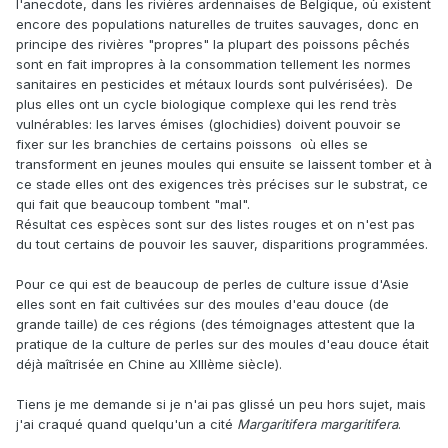
l'anecdote, dans les rivières ardennaises de Belgique, où existent
encore des populations naturelles de truites sauvages, donc en
principe des rivières "propres" la plupart des poissons pêchés
sont en fait impropres à la consommation tellement les normes
sanitaires en pesticides et métaux lourds sont pulvérisées). De
plus elles ont un cycle biologique complexe qui les rend très
vulnérables: les larves émises (glochidies) doivent pouvoir se
fixer sur les branchies de certains poissons où elles se
transforment en jeunes moules qui ensuite se laissent tomber et à
ce stade elles ont des exigences très précises sur le substrat, ce
qui fait que beaucoup tombent "mal".
Résultat ces espèces sont sur des listes rouges et on n'est pas
du tout certains de pouvoir les sauver, disparitions programmées.
Pour ce qui est de beaucoup de perles de culture issue d'Asie
elles sont en fait cultivées sur des moules d'eau douce (de
grande taille) de ces régions (des témoignages attestent que la
pratique de la culture de perles sur des moules d'eau douce était
déjà maîtrisée en Chine au XIIIème siècle).
Tiens je me demande si je n'ai pas glissé un peu hors sujet, mais
j'ai craqué quand quelqu'un a cité
Margaritifera margaritifera
.