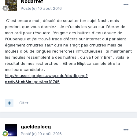
Nodarref
Posté(e)
10 août 2016
C'est encore moi , désolé de squatter ton sujet Nash, mais
pendant que vous dormiez . Je m'usais les yeux sur l'écran de
mon ordi pour résoudre l'énigme des huitres d'eau douce de
l'Oubangui et j'ai trouvé trace d'écrits sur internet qui parlaient
également d'huitres sauf qu'il ne s'agit pas d'huitres mais de
moules d'où de longues recherches infructueuses . Si maintenant
les moules ressemblent a des huitres , où va t'on ? Bref , voilà le
résultat de mes recherches : Etheria Elliptica semble être la
meilleure candidate .
http://mussel-project.uwsp.edu/db/db.php?
p=div&h=b&l=spec&n=18745
Citer
gaeldeploeg
Posté(e)
10 août 2016