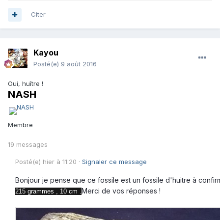
Citer
Kayou
Posté(e)
9 août 2016
Oui, huître !
NASH
Membre
19 messages
Posté(e)
hier à 11:20
·
Signaler ce message
Bonjour je pense que ce fossile est un fossile d'huitre à confi
Merci de vos réponses !
215 grammes , 10 cm .