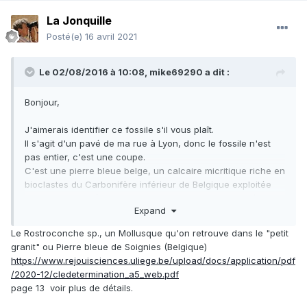
La Jonquille
Posté(e)
16 avril 2021
Le 02/08/2016 à 10:08,
mike69290
a dit :
Bonjour,
J'aimerais identifier ce fossile s'il vous plaît.
Il s'agit d'un pavé de ma rue à Lyon, donc le fossile n'est
pas entier, c'est une coupe.
C'est une pierre bleue belge, un calcaire micritique riche en
bioclastes du Carbonifère inférieur de Belgique exploitée
dans le Hainaut (Tournais, Soignies...) ou dans la vallée de
Expand
l'Ourthe.
Le Rostroconche sp., un Mollusque qu'on retrouve dans le "petit
Désolé pour l'absence de repère de taille. Le fossile mesure
granit" ou Pierre bleue de Soignies (Belgique)
approximativement 9cm.
https://www.rejouisciences.uliege.be/upload/docs/application/pdf
/2020-12/cledetermination_a5_web.pdf
page 13 voir plus de détails.