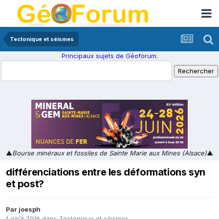
Tectonique et séismes
Principaux sujets de Géoforum.
▲
Bourse minéraux et fossiles de Sainte Marie aux Mines (Alsace)
▲
différenciations entre les déformations syn
et post?
Par
joesph
1 août 2016
dans
Tectonique et séismes