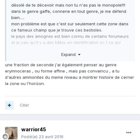
désolé de te décevoir mais non tu n'as pas le monopole!!!!
dans le genre gaffe, connerie en tout genre, je me défend
bien.....
mon problème est que c'est sur seulement cette zone dans
ce fameux champ que je trouve ces bestioles.
le pays des amognes est bien connu de certains forumeurs
et je sais qu'il y a des bêtes en identification ici ( ce qui
n'est pas mon cas.. j'essaie de me débrouiller mais
Expand
certaines me résistent!!!)
je prospecte ces champs depuis plus de 10 ans et je dois
une fraction de seconde j'ai également penser au genre
dire que je connais assez bien le bathonien de cette région
erymnoceras , ou forme affine , mais pas convaincu , a tu
or là c'est bien la1ére fois que je tombe sur ces ammonites
d'autres ammonites du meme niveau a montrer histoire de cerner
qui me font penser a des erymnoceras...
la zone ou l'horizon.
en gros je tourne en rond et un ti coup de main serait pas
de refus
par avance merci
Citer
warrior45
Posté(e)
23 avril 2016