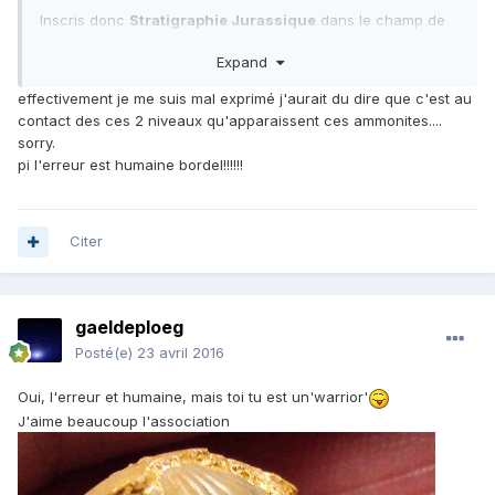
Inscris donc
Stratigraphie Jurassique
dans le champ de
recherche de ton navigateur... et regarde comment se
Expand
comporte le Bathonien!
effectivement je me suis mal exprimé j'aurait du dire que c'est au
contact des ces 2 niveaux qu'apparaissent ces ammonites....
sorry.
pi l'erreur est humaine bordel!!!!!!
Citer
gaeldeploeg
Posté(e)
23 avril 2016
Oui, l'erreur et humaine, mais toi tu est un'warrior'
J'aime beaucoup l'association