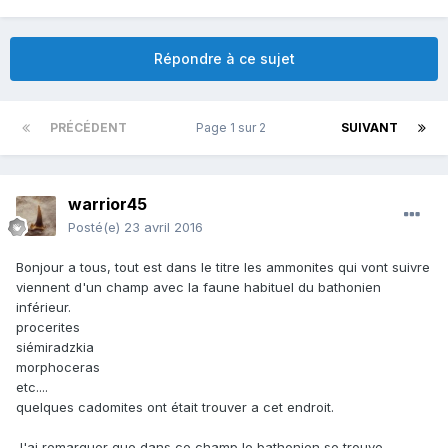
Répondre à ce sujet
PRÉCÉDENT
Page 1 sur 2
SUIVANT
warrior45
Posté(e)
23 avril 2016
Bonjour a tous, tout est dans le titre les ammonites qui vont suivre
viennent d'un champ avec la faune habituel du bathonien
inférieur.
procerites
siémiradzkia
morphoceras
etc....
quelques cadomites ont était trouver a cet endroit.
J'ai remarquer que dans ce champ le bathonien se trouve