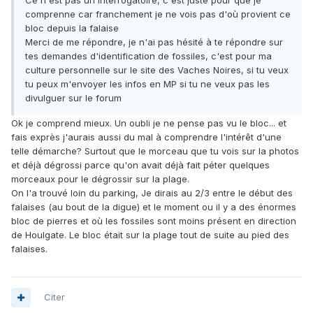
Ce n'est pas un interrogatoire, c'est juste pour que je
comprenne car franchement je ne vois pas d'où provient ce
bloc depuis la falaise
Merci de me répondre, je n'ai pas hésité à te répondre sur
tes demandes d'identification de fossiles, c'est pour ma
culture personnelle sur le site des Vaches Noires, si tu veux
tu peux m'envoyer les infos en MP si tu ne veux pas les
divulguer sur le forum
Ok je comprend mieux. Un oubli je ne pense pas vu le bloc... et
fais exprès j'aurais aussi du mal à comprendre l'intérêt d'une
telle démarche? Surtout que le morceau que tu vois sur la photos
et déjà dégrossi parce qu'on avait déjà fait péter quelques
morceaux pour le dégrossir sur la plage.
On l'a trouvé loin du parking, Je dirais au 2/3 entre le début des
falaises (au bout de la digue) et le moment ou il y a des énormes
bloc de pierres et où les fossiles sont moins présent en direction
de Houlgate. Le bloc était sur la plage tout de suite au pied des
falaises.
Citer