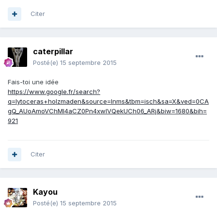
Citer
caterpillar
Posté(e)
15 septembre 2015
Fais-toi une idée
https://www.google.fr/search?
q=lytoceras+holzmaden&source=lnms&tbm=isch&sa=X&ved=0CA
gQ_AUoAmoVChMI4aCZ0Pn4xwIVQekUCh06_ARj&biw=1680&bih=
921
Citer
Kayou
Posté(e)
15 septembre 2015