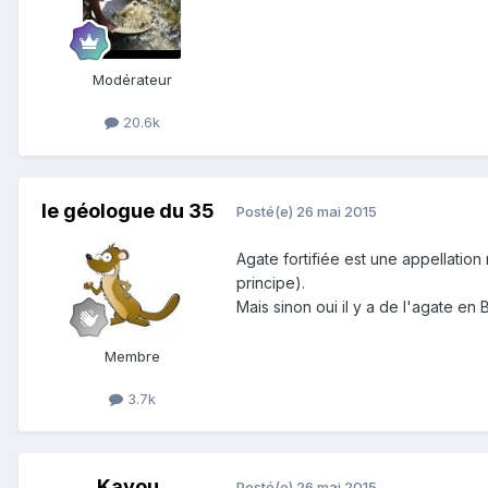
Modérateur
20.6k
le géologue du 35
Posté(e)
26 mai 2015
Agate fortifiée est une appellation
principe).
Mais sinon oui il y a de l'agate e
Membre
3.7k
Kayou
Posté(e)
26 mai 2015