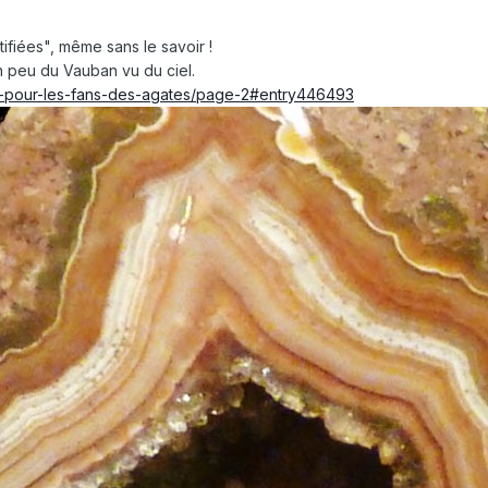
ifiées", même sans le savoir !
n peu du Vauban vu du ciel.
21-pour-les-fans-des-agates/page-2#entry446493