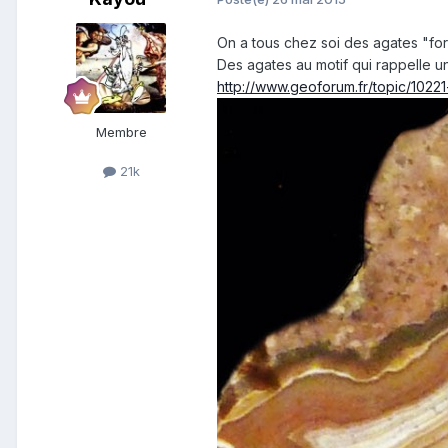
On a tous chez soi des agates "fort
Des agates au motif qui rappelle u
http://www.geoforum.fr/topic/102
Membre
21k