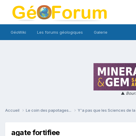
GéoWiki
Les forums géologiques
Galerie
▲
Bours
Accueil
Le coin des papotages...
Y'a pas que les Sciences de la 
agate fortifiee