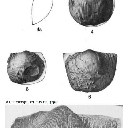
3) P. hemisphaericus Belgique