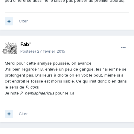
peu différente aussi ne le laisse pas penser au premier abords).
Citer
Fab'
Posté(e)
27 février 2015
Merci pour cette analyse poussée, on avance !
J'ai bien regardé 1.B, enlevé un peu de gangue, les "ailes" ne se
prolongent pas. D'ailleurs à droite on en voit le bout, même si à
cet endroit le fossile est moins lisible. Ce qui irait donc bien dans
le sens de
P. cora
.
Je note
P. hemisphaericus
pour le 1.a
Citer