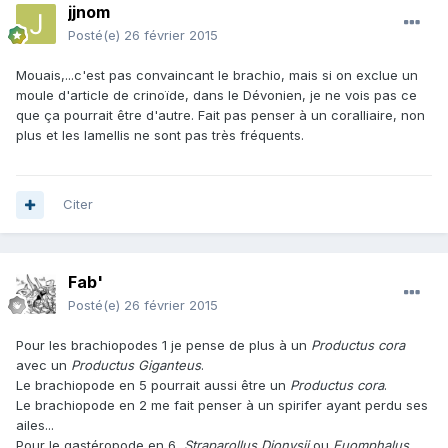
jjnom
Posté(e)
26 février 2015
Mouais,...c'est pas convaincant le brachio, mais si on exclue un
moule d'article de crinoïde, dans le Dévonien, je ne vois pas ce
que ça pourrait être d'autre. Fait pas penser à un coralliaire, non
plus et les lamellis ne sont pas très fréquents.
Citer
Fab'
Posté(e)
26 février 2015
Pour les brachiopodes 1 je pense de plus à un
Productus cora
avec un
Productus Giganteus
.
Le brachiopode en 5 pourrait aussi être un
Productus cora
.
Le brachiopode en 2 me fait penser à un spirifer ayant perdu ses
ailes...
Pour le gastéropode en 6,
Straparollus Dionysii
ou
Euomphalus