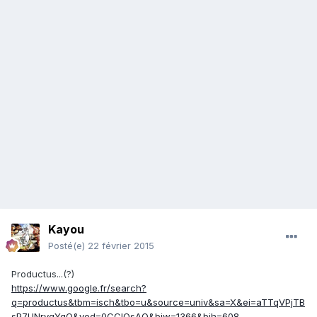
Kayou
Posté(e)
22 février 2015
Productus...(?)
https://www.google.fr/search?
q=productus&tbm=isch&tbo=u&source=univ&sa=X&ei=aTTqVPjTB
sP7UNrvgYgO&ved=0CCIQsAQ&biw=1366&bih=608