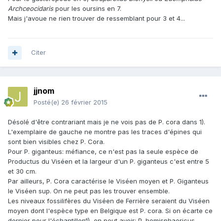
Archceocidaris
pour les oursins en 7.
Mais j'avoue ne rien trouver de ressemblant pour 3 et 4...
Citer
jjnom
Posté(e)
26 février 2015
Désolé d'être contrariant mais je ne vois pas de P. cora dans 1).
L'exemplaire de gauche ne montre pas les traces d'épines qui
sont bien visibles chez P. Cora.
Pour P. giganteus: méfiance, ce n'est pas la seule espèce de
Productus du Viséen et la largeur d'un P. giganteus c'est entre 5
et 30 cm.
Par ailleurs, P. Cora caractérise le Viséen moyen et P. Giganteus
le Viséen sup. On ne peut pas les trouver ensemble.
Les niveaux fossilifères du Viséen de Ferrière seraient du Viséen
moyen dont l'espèce type en Belgique est P. cora. Si on écarte ce
dernier pour l'échantillon1), on peut avoir: P. hemisphaericus