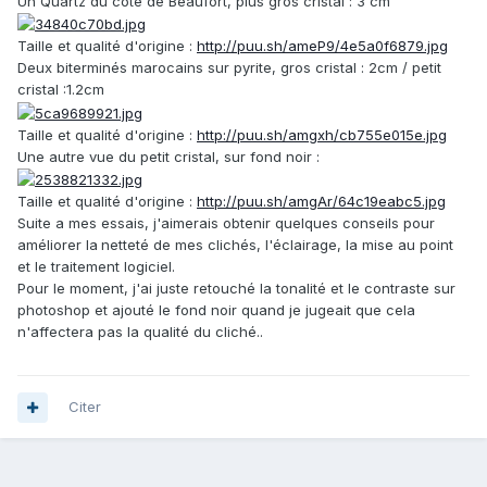
Un Quartz du coté de Beaufort, plus gros cristal : 3 cm
Taille et qualité d'origine :
http://puu.sh/ameP9/4e5a0f6879.jpg
Deux biterminés marocains sur pyrite, gros cristal : 2cm / petit
cristal :1.2cm
Taille et qualité d'origine :
http://puu.sh/amgxh/cb755e015e.jpg
Une autre vue du petit cristal, sur fond noir :
Taille et qualité d'origine :
http://puu.sh/amgAr/64c19eabc5.jpg
Suite a mes essais, j'aimerais obtenir quelques conseils pour
améliorer la
netteté de mes clichés, l'éclairage, la mise au point
et le traitement logiciel.
Pour le moment, j'ai juste retouché la tonalité et le contraste sur
photoshop et ajouté le fond noir quand je jugeait que cela
n'affectera pas la qualité du cliché..
Citer