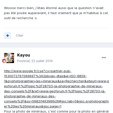
Wooow merci bien, j'étais étonné aussi que la question n'avait
pas été posée auparavant, il faut vraiment que je m'habitue à cet
outil de recherche :s
Citer
Kayou
Posté(e)
22 juillet 2014
http://www.google.fr/cse?cx=partner-pub-
1530072767069697%3A2pbvao-dtax&ie=ISO-8859-
1&q=photographier+les+mineraux&sa=Rechercher&siteurl=www.g
eoforum.fr%2Ftopic%2F28703-la-photographie-de-mineraux-
des-conseils%2F&ref=www.geoforum.fr%2Ftopic%2F28703-la-
photographie-de-mineraux-des-
conseils%2F&ss=5682j1493966j26#gsc.tab=0&gsc.q=photographi
er%20les%20mineraux&gsc.page=1
Pour la photo de minéraux, c'est comme pour la photo en général