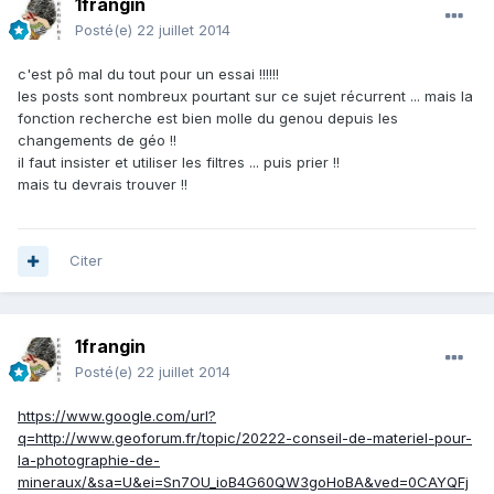
1frangin
Posté(e)
22 juillet 2014
c'est pô mal du tout pour un essai !!!!!!
les posts sont nombreux pourtant sur ce sujet récurrent ... mais la
fonction recherche est bien molle du genou depuis les
changements de géo !!
il faut insister et utiliser les filtres ... puis prier !!
mais tu devrais trouver !!
Citer
1frangin
Posté(e)
22 juillet 2014
https://www.google.com/url?
q=http://www.geoforum.fr/topic/20222-conseil-de-materiel-pour-
la-photographie-de-
mineraux/&sa=U&ei=Sn7OU_ioB4G60QW3goHoBA&ved=0CAYQFj