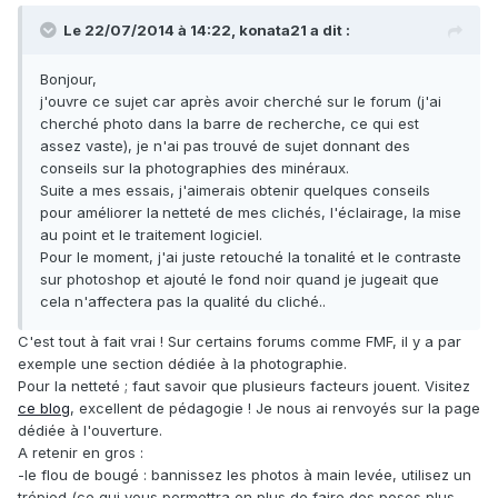
Le 22/07/2014 à 14:22, konata21 a dit :
Bonjour,
j'ouvre ce sujet car après avoir cherché sur le forum (j'ai
cherché photo dans la barre de recherche, ce qui est
assez vaste), je n'ai pas trouvé de sujet donnant des
conseils sur la photographies des minéraux.
Suite a mes essais, j'aimerais obtenir quelques conseils
pour améliorer la
netteté de mes clichés, l'éclairage, la mise
au point et le traitement logiciel.
Pour le moment, j'ai juste retouché la tonalité et le contraste
sur photoshop et ajouté le fond noir quand je jugeait que
cela n'affectera pas la qualité du cliché..
C'est tout à fait vrai ! Sur certains forums comme FMF, il y a par
exemple une section dédiée à la photographie.
Pour la netteté ; faut savoir que plusieurs facteurs jouent. Visitez
ce blog
, excellent de pédagogie ! Je nous ai renvoyés sur la page
dédiée à l'ouverture.
A retenir en gros :
-le flou de bougé : bannissez les photos à main levée, utilisez un
trépied (ce qui vous permettra en plus de faire des poses plus