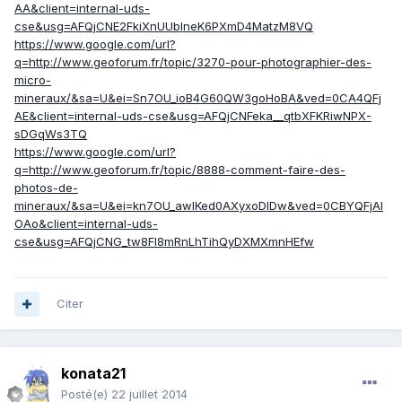
AA&client=internal-uds-
cse&usg=AFQjCNE2FkiXnUUbIneK6PXmD4MatzM8VQ
https://www.google.com/url?
q=http://www.geoforum.fr/topic/3270-pour-photographier-des-
micro-
mineraux/&sa=U&ei=Sn7OU_ioB4G60QW3goHoBA&ved=0CA4QFj
AE&client=internal-uds-cse&usg=AFQjCNFeka__qtbXFKRiwNPX-
sDGqWs3TQ
https://www.google.com/url?
q=http://www.geoforum.fr/topic/8888-comment-faire-des-
photos-de-
mineraux/&sa=U&ei=kn7OU_awIKed0AXyxoDIDw&ved=0CBYQFjAI
OAo&client=internal-uds-
cse&usg=AFQjCNG_tw8Fl8mRnLhTihQyDXMXmnHEfw
Citer
konata21
Posté(e)
22 juillet 2014