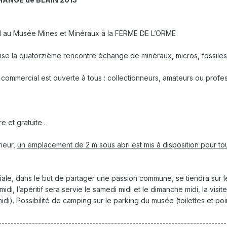
18 H au Musée Mines et Minéraux à la FERME DE L’ORME
e la quatorzième rencontre échange de minéraux, micros, fossiles, 
 commercial est ouverte à tous : collectionneurs, amateurs ou profe
e et gratuite .
rieur,
un emplacement de 2 m sous abri est mis à disposition pour tou
viale, dans le but de partager une passion commune, se tiendra sur 
midi, l’apéritif sera servie le samedi midi et le dimanche midi, la visi
i). Possibilité de camping sur le parking du musée (toilettes et poin
--------------------------------------------------------------------------