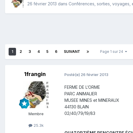
26 février 2013
dans
Conférences, sorties, voyages, ex
1
2
3
4
5
6
SUIVANT
Page 1 sur 24
1frangin
Posté(e)
26 février 2013
FERME DE L’ORME
PARC ANIMALIER
MUSEE MINES et MINERAUX
44130 BLAIN
02/40/79/19/83
Membre
25.3k
QUATORZIÈME RENCONTRE ÉCH