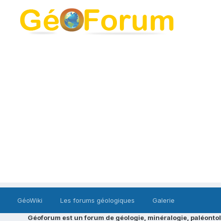
GéoWiki
Les forums géologiques
Galerie
Géoforum est un forum de géologie, minéralogie, paléontol