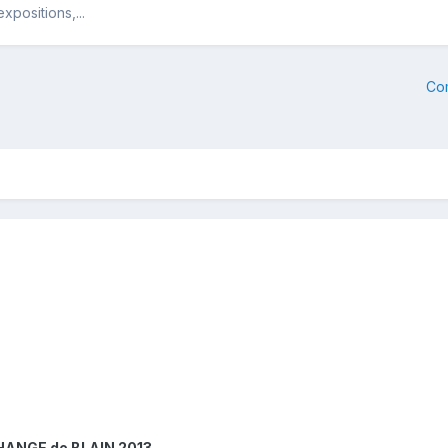
positions,...
Co
ANGE de BLAIN 2013