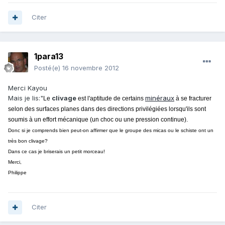
Citer
1para13
Posté(e)
16 novembre 2012
Merci Kayou
Mais je lis:"
clivage
minéraux
Le
est l'aptitude de certains
à se fracturer
selon des surfaces planes dans des directions privilégiées lorsqu'ils sont
soumis à un effort mécanique (un choc ou une pression continue).
Donc si je comprends bien peut-on affirmer que le groupe des micas ou le schiste ont un
très bon clivage?
Dans ce cas je briserais un petit morceau!
Merci,
Philippe
Citer