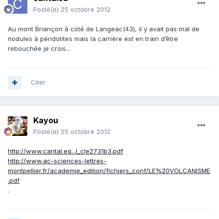
Posté(e)
25 octobre 2012
Au mont Briançon à coté de Langeac(43), il y avait pas mal de
nodules à péridotites mais la carrière est en train d’être
rebouchée je crois...
Citer
Kayou
Posté(e)
25 octobre 2012
http://www.cantal.eq...l_cle2731b3.pdf
http://www.ac-sciences-lettres-
montpellier.fr/academie_edition/fichiers_conf/LE%20VOLCANISME
.pdf
.