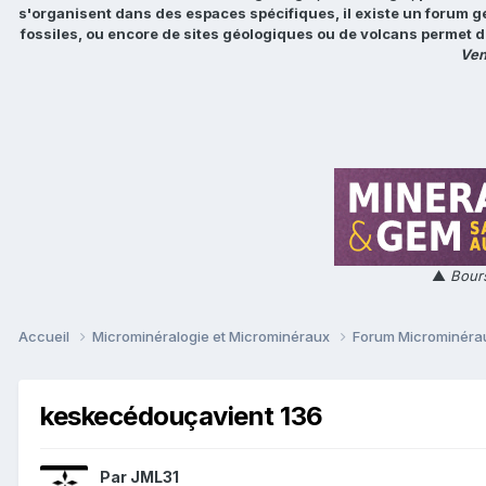
s'organisent dans des espaces spécifiques, il existe un forum g
fossiles, ou encore de sites géologiques ou de volcans permet d
Ven
▲
Bours
Accueil
Microminéralogie et Microminéraux
Forum Microminér
keskecédouçavient 136
Par
JML31