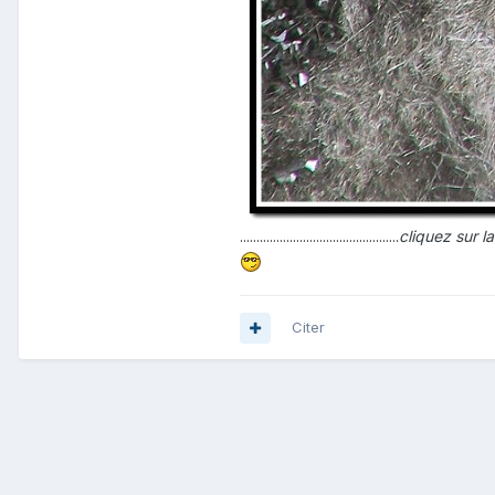
................................................
cliquez sur l
Citer