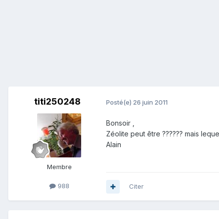
titi250248
Posté(e)
26 juin 2011
Bonsoir ,
Zéolite peut être ?????? mais leque
Alain
Membre
988
Citer