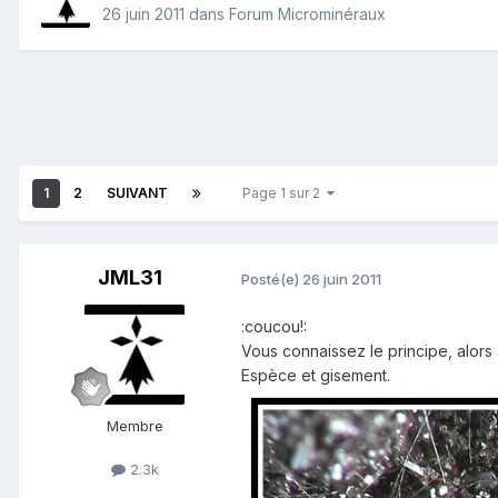
26 juin 2011
dans
Forum Microminéraux
1
2
SUIVANT
Page 1 sur 2
JML31
Posté(e)
26 juin 2011
:coucou!:
Vous connaissez le principe, alors 
Espèce et gisement.
Membre
2.3k