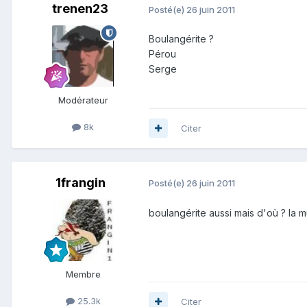
trenen23
Posté(e)
26 juin 2011
Boulangérite ?
Pérou
Serge
Modérateur
8k
Citer
1frangin
Posté(e)
26 juin 2011
boulangérite aussi mais d'où ? la mu
Membre
25.3k
Citer