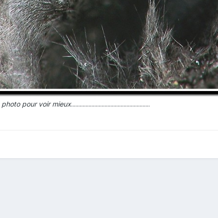
a photo pour voir mieux
......................................................