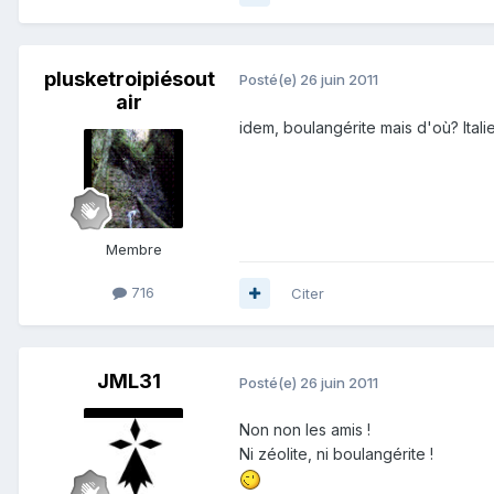
plusketroipiésout
Posté(e)
26 juin 2011
air
idem, boulangérite mais d'où? Itali
Membre
716
Citer
JML31
Posté(e)
26 juin 2011
Non non les amis !
Ni zéolite, ni boulangérite !