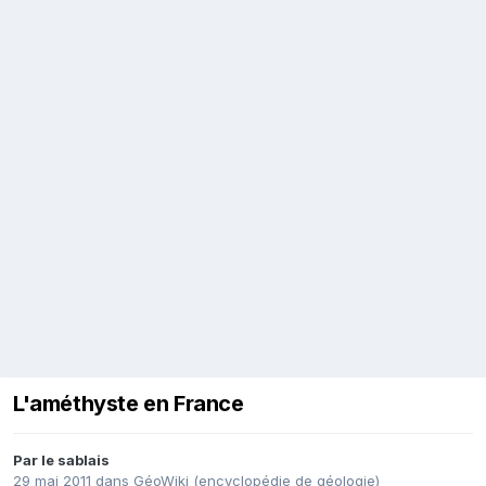
L'améthyste en France
Par
le sablais
29 mai 2011
dans
GéoWiki (encyclopédie de géologie)