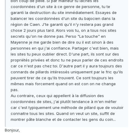
bon coup de pelle. Si par malheur tu lâches les
coordonnées d'un site à ce genre de personne, tu te
garanti la destruction du site immédiatement. Essayes de
balancer les coordonnées d'un site du bajocien dans la
région de Caen. J'te garanti qu'il n'y restera pas grand
chose 2 jours plus tard. Alors vois tu, on a tous nos sites
secrets qu'on ne donne pas. Perso "La touche" en
Mayenne je me garde bien de dire ou il est sinon à des
personnes en qui j'ai confiance. Partager c'est bien, mais
les sites tu peux oublier direct. D'une part, ils sont sur des
propriétés privées et donc tu ne peux parler de ces endroits
car ce n'est pas chez toi. D'autre part il y aura toujours des
connards de pillards intéressés uniquement par le fric qu'ils
peuvent tirer de ce qu'ils trouvent. Ce sont toujours les
mêmes mais forcement quand on est con on ne change
pas.
Au contraire, ceux qui appellent à la diffusion des
coordonnées de sites, j'ai plutôt tendance à m'en méfier
car c'est typiquement une méthode de pillard que de vouloir
connaitre tous les sites. Quand on veut un site, suffit de
montrer pâte blanche et de contacter les gens du coin...
Bonjour,