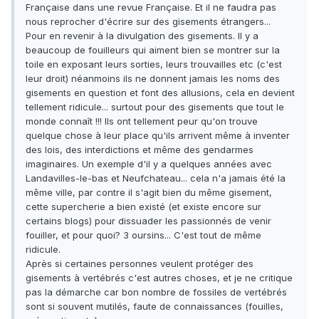
Française dans une revue Française. Et il ne faudra pas
nous reprocher d'écrire sur des gisements étrangers...
Pour en revenir à la divulgation des gisements. Il y a
beaucoup de fouilleurs qui aiment bien se montrer sur la
toile en exposant leurs sorties, leurs trouvailles etc (c'est
leur droit) néanmoins ils ne donnent jamais les noms des
gisements en question et font des allusions, cela en devient
tellement ridicule... surtout pour des gisements que tout le
monde connaît !!! Ils ont tellement peur qu'on trouve
quelque chose à leur place qu'ils arrivent même à inventer
des lois, des interdictions et même des gendarmes
imaginaires. Un exemple d'il y a quelques années avec
Landavilles-le-bas et Neufchateau... cela n'a jamais été la
même ville, par contre il s'agit bien du même gisement,
cette supercherie a bien existé (et existe encore sur
certains blogs) pour dissuader les passionnés de venir
fouiller, et pour quoi? 3 oursins... C'est tout de même
ridicule.
Après si certaines personnes veulent protéger des
gisements à vertébrés c'est autres choses, et je ne critique
pas la démarche car bon nombre de fossiles de vertébrés
sont si souvent mutilés, faute de connaissances (fouilles,