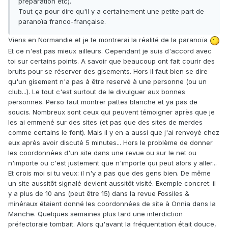
préparation etc).
Tout ça pour dire qu'il y a certainement une petite part de
paranoïa franco-française.
Viens en Normandie et je te montrerai la réalité de la paranoïa
Et ce n'est pas mieux ailleurs. Cependant je suis d'accord avec
toi sur certains points. A savoir que beaucoup ont fait courir des
bruits pour se réserver des gisements. Hors il faut bien se dire
qu'un gisement n'a pas à être reservé à une personne (ou un
club...). Le tout c'est surtout de le divulguer aux bonnes
personnes. Perso faut montrer pattes blanche et ya pas de
soucis. Nombreux sont ceux qui peuvent témoigner après que je
les ai emmené sur des sites (et pas que des sites de merdes
comme certains le font). Mais il y en a aussi que j'ai renvoyé chez
eux après avoir discuté 5 minutes... Hors le problème de donner
les coordonnées d'un site dans une revue ou sur le net ou
n'importe ou c'est justement que n'importe qui peut alors y aller...
Et crois moi si tu veux: il n'y a pas que des gens bien. De même
un site aussitôt signalé devient aussitôt visité. Exemple concret: il
y a plus de 10 ans (peut être 15) dans la revue Fossiles &
minéraux étaient donné les coordonnées de site à Onnia dans la
Manche. Quelques semaines plus tard une interdiction
préfectorale tombait. Alors qu'avant la fréquentation était douce,