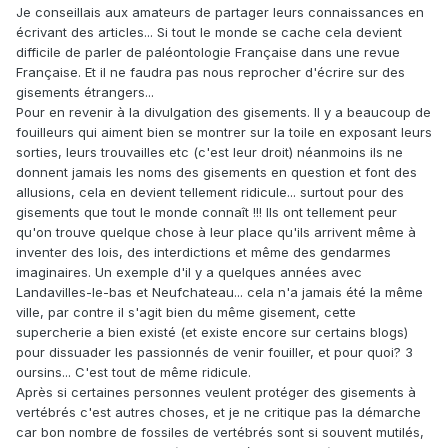
Je conseillais aux amateurs de partager leurs connaissances en
écrivant des articles... Si tout le monde se cache cela devient
difficile de parler de paléontologie Française dans une revue
Française. Et il ne faudra pas nous reprocher d'écrire sur des
gisements étrangers...
Pour en revenir à la divulgation des gisements. Il y a beaucoup de
fouilleurs qui aiment bien se montrer sur la toile en exposant leurs
sorties, leurs trouvailles etc (c'est leur droit) néanmoins ils ne
donnent jamais les noms des gisements en question et font des
allusions, cela en devient tellement ridicule... surtout pour des
gisements que tout le monde connaît !!! Ils ont tellement peur
qu'on trouve quelque chose à leur place qu'ils arrivent même à
inventer des lois, des interdictions et même des gendarmes
imaginaires. Un exemple d'il y a quelques années avec
Landavilles-le-bas et Neufchateau... cela n'a jamais été la même
ville, par contre il s'agit bien du même gisement, cette
supercherie a bien existé (et existe encore sur certains blogs)
pour dissuader les passionnés de venir fouiller, et pour quoi? 3
oursins... C'est tout de même ridicule.
Après si certaines personnes veulent protéger des gisements à
vertébrés c'est autres choses, et je ne critique pas la démarche
car bon nombre de fossiles de vertébrés sont si souvent mutilés,