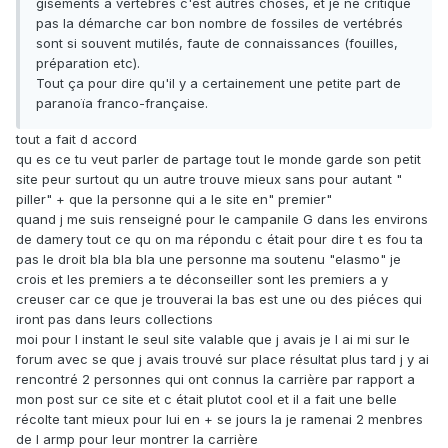
gisements à vertébrés c'est autres choses, et je ne critique
pas la démarche car bon nombre de fossiles de vertébrés
sont si souvent mutilés, faute de connaissances (fouilles,
préparation etc).
Tout ça pour dire qu'il y a certainement une petite part de
paranoïa franco-française.
tout a fait d accord
qu es ce tu veut parler de partage tout le monde garde son petit
site peur surtout qu un autre trouve mieux sans pour autant "
piller" + que la personne qui a le site en" premier"
quand j me suis renseigné pour le campanile G dans les environs
de damery tout ce qu on ma répondu c était pour dire t es fou ta
pas le droit bla bla bla une personne ma soutenu "elasmo" je
crois et les premiers a te déconseiller sont les premiers a y
creuser car ce que je trouverai la bas est une ou des piéces qui
iront pas dans leurs collections
moi pour l instant le seul site valable que j avais je l ai mi sur le
forum avec se que j avais trouvé sur place résultat plus tard j y ai
rencontré 2 personnes qui ont connus la carrière par rapport a
mon post sur ce site et c était plutot cool et il a fait une belle
récolte tant mieux pour lui en + se jours la je ramenai 2 menbres
de l armp pour leur montrer la carrière