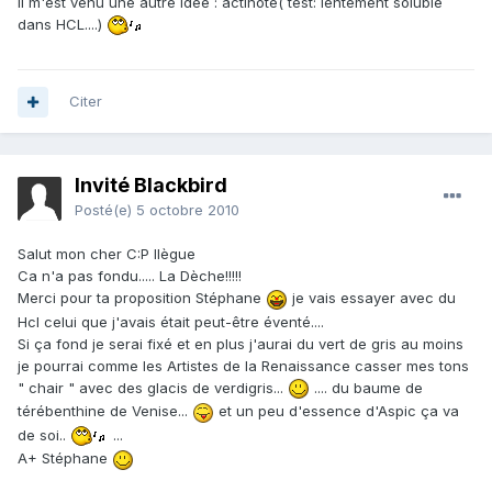
Il m'est venu une autre idée : actinote( test: lentement soluble
dans HCL....)
Citer
Invité Blackbird
Posté(e)
5 octobre 2010
Salut mon cher C:P llègue
Ca n'a pas fondu..... La Dèche!!!!!
Merci pour ta proposition Stéphane
je vais essayer avec du
Hcl celui que j'avais était peut-être éventé....
Si ça fond je serai fixé et en plus j'aurai du vert de gris au moins
je pourrai comme les Artistes de la Renaissance casser mes tons
" chair " avec des glacis de verdigris...
.... du baume de
térébenthine de Venise...
et un peu d'essence d'Aspic ça va
de soi..
...
A+ Stéphane