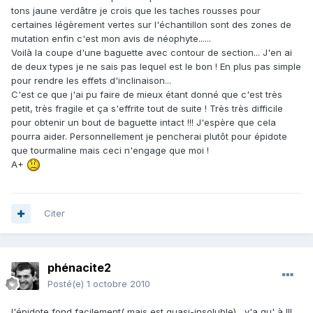
tons jaune verdâtre je crois que les taches rousses pour
certaines légèrement vertes sur l'échantillon sont des zones de
mutation enfin c'est mon avis de néophyte......
Voilà la coupe d'une baguette avec contour de section... J'en ai
de deux types je ne sais pas lequel est le bon ! En plus pas simple
pour rendre les effets d'inclinaison...
C'est ce que j'ai pu faire de mieux étant donné que c'est très
petit, très fragile et ça s'effrite tout de suite ! Très très difficile
pour obtenir un bout de baguette intact !!! J'espère que cela
pourra aider. Personnellement je pencherai plutôt pour épidote
que tourmaline mais ceci n'engage que moi !
A+
Citer
phénacite2
Posté(e)
1 octobre 2010
l'épidote fond facilement( mais est quasi-insoluble) , y'a qu' à !!!