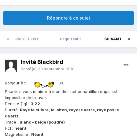
Répondre à ce sujet
PRÉCÉDENT
Page 1 sur 2
SUIVANT
Invité Blackbird
Posté(e)
30 septembre 2010
Bonjour à t
us,
Pourriez-vous m'aider à identifier cet échantillon oupssss!
impossible de trouver...
Densité (1g) :
3,22
Dureté:
Raye le cuivre, le laiton, raye le verre, raye pas le
quartz
Trace :
Blanc - beige (poudre)
Hcl :
néant
Magnétisme :
Néant