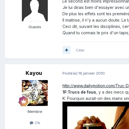
Le second est moins impressionnan
Je lui dirais bien d'essayer avec u
De plus les effets sont les premièr
Il maitrise, il n'y a aucun doute. L
Ceci dit, suivant les disciplines, ce
Guests
Quand tu connais le prix d'un tapis,
Citer
Kayou
Posté(e)
16 janvier 2010
http://www.dailymotion.com/Truc-
1F:Trucs de fous
, y a des mecs qui
K: Pourquoi aurait-on des mains si
Membre
21k