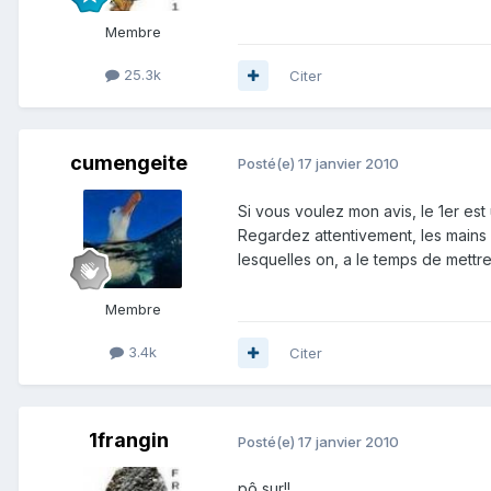
Membre
25.3k
Citer
cumengeite
Posté(e)
17 janvier 2010
Si vous voulez mon avis, le 1er es
Regardez attentivement, les mains 
lesquelles on, a le temps de mettre 
Membre
3.4k
Citer
1frangin
Posté(e)
17 janvier 2010
pô sur!!