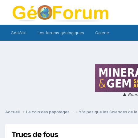
GéoWiki
Les forums géologiques
Galerie
▲
Bours
Accueil
Le coin des papotages...
Y'a pas que les Sciences de la 
Trucs de fous