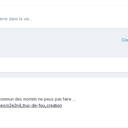
rre dans la vie...
Co
ommun des mortels ne peux pas faire ....
deo/x2e2n4_truc-de-fou_creation