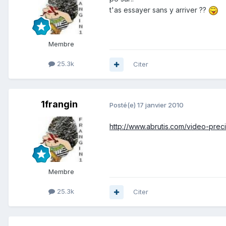
t'as essayer sans y arriver ??
Membre
25.3k
Citer
1frangin
Posté(e)
17 janvier 2010
http://www.abrutis.com/video-precis
Membre
25.3k
Citer