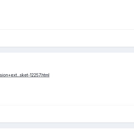
ion+ext...sket-12257.html