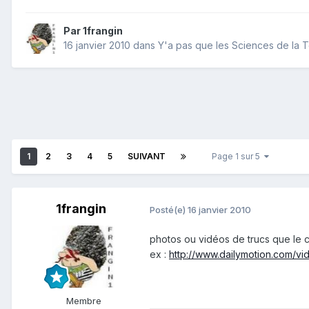
Par
1frangin
16 janvier 2010
dans
Y'a pas que les Sciences de la Te
1
2
3
4
5
SUIVANT
Page 1 sur 5
1frangin
Posté(e)
16 janvier 2010
photos ou vidéos de trucs que le c
ex :
http://www.dailymotion.com/vi
Membre