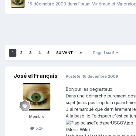
16 décembre 2009
dans
Forum Minéraux et Minéralog
1
2
3
4
5
SUIVANT
Page 1 sur 5
José el Français
Posté(e)
16 décembre 2009
Bonjour les pegmateux,
Dans une démarche purement désint
sujet (mais pas trop loin quand-mê
J'ai remarqué que dernièrement les
A la base, le Feldspath c'est ça (
Membre
5.2k
(Merci Wiki)