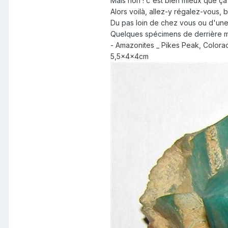
Mais non ! c'est bien mieux que ça 
Alors voilà, allez-y régalez-vous, 
Du pas loin de chez vous ou d'une au
Quelques spécimens de derrière mes 
- Amazonites _ Pikes Peak, Colora
5,5x4x4cm