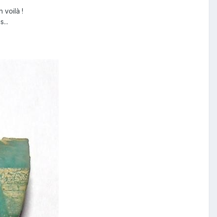
 voilà !
...