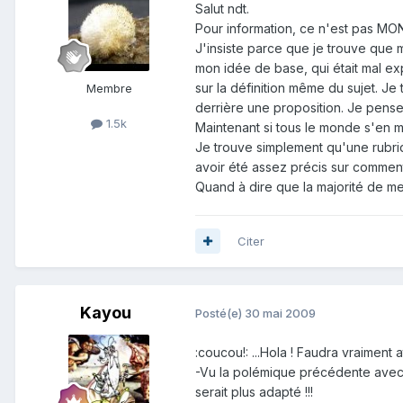
Salut ndt.
Pour information, ce n'est pas MON
J'insiste parce que je trouve que 
mon idée de base, qui était mal ex
sur la définition même du sujet. Je 
Membre
derrière une proposition. Je pense
1.5k
Maintenant si tous le monde s'en mo
Je trouve simplement qu'une rubriq
avoir été assez précis sur comment 
Quand à dire que la majorité de mem
Citer
Kayou
Posté(e)
30 mai 2009
:coucou!: ...Hola ! Faudra vraiment 
-Vu la polémique précédente avec 
serait plus adapté !!!