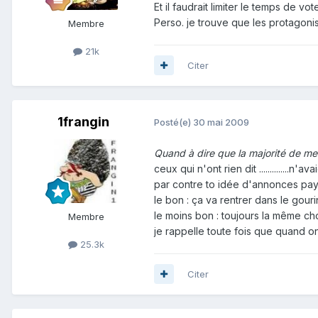
Et il faudrait limiter le temps de vot
Perso. je trouve que les protagoni
Membre
21k
Citer
1frangin
Posté(e)
30 mai 2009
Quand à dire que la majorité de mem
ceux qui n'ont rien dit ..............n'avai
par contre to idée d'annonces payante
le bon : ça va rentrer dans le gourin
le moins bon : toujours la même chos
Membre
je rappelle toute fois que quand on s
25.3k
Citer