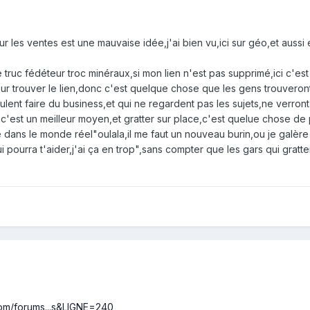
ur les ventes est une mauvaise idée,j'ai bien vu,ici sur géo,et auss
 truc fédéteur troc minéraux,si mon lien n'est pas supprimé,ici c'est le
ur trouver le lien,donc c'est quelque chose que les gens trouveron
ulent faire du business,et qui ne regardent pas les sujets,ne verront 
bs,c'est un meilleur moyen,et gratter sur place,c'est quelue chose d
 dans le monde réel"oulala,il me faut un nouveau burin,ou je galèr
qui pourra t'aider,j'ai ça en trop",sans compter que les gars qui gratte
com/forums...s&LIGNE=240