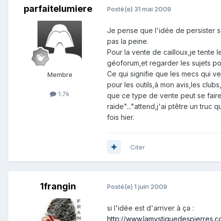
parfaitelumiere
Posté(e)
31 mai 2009
Je pense que l'idée de persister s
pas la peine.
Pour la vente de cailloux,je tente le
géoforum,et regarder les sujets po
Ce qui signifie que les mecs qui ve
Membre
pour les outils,à mon avis,les clu
1.7k
que ce type de vente peut se faire
raide"..."attend,j'ai ptêtre un truc 
fois hier.
Citer
1frangin
Posté(e)
1 juin 2009
si l'idée est d'arriver à ça :
http://www.lamystiquedespierres.