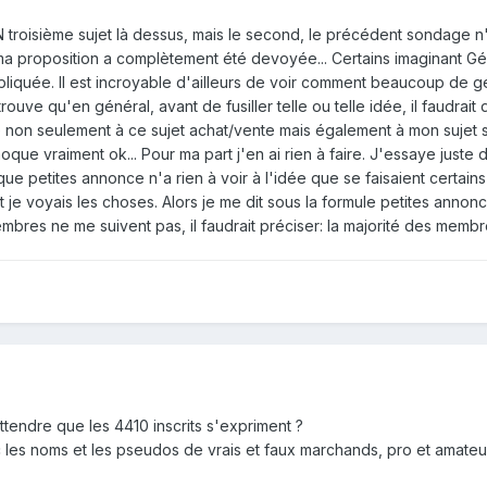
 troisième sujet là dessus, mais le second, le précédent sondage n'
ma proposition a complètement été devoyée... Certains imaginant Gé
pliquée. Il est incroyable d'ailleurs de voir comment beaucoup de g
trouve qu'en général, avant de fusiller telle ou telle idée, il faudra
 non seulement à ce sujet achat/vente mais également à mon sujet sur
que vraiment ok... Pour ma part j'en ai rien à faire. J'essaye juste d
ue petites annonce n'a rien à voir à l'idée que se faisaient certain
je voyais les choses. Alors je me dit sous la formule petites annonc
bres ne me suivent pas, il faudrait préciser: la majorité des membre
attendre que les 4410 inscrits s'expriment ?
les noms et les pseudos de vrais et faux marchands, pro et amate