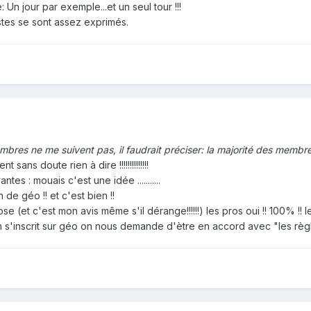
e: Un jour par exemple...et un seul tour !!!
stes se sont assez exprimés.
bres ne me suivent pas, il faudrait préciser: la majorité des membres
ent sans doute rien à dire !!!!!!!!!!!!!!
s : mouais c'est une idée ...........
 de géo !! et c'est bien !!
e (et c'est mon avis même s'il dérange!!!!!!) les pros oui !! 100% !! l
'inscrit sur géo on nous demande d'ètre en accord avec "les règles du f