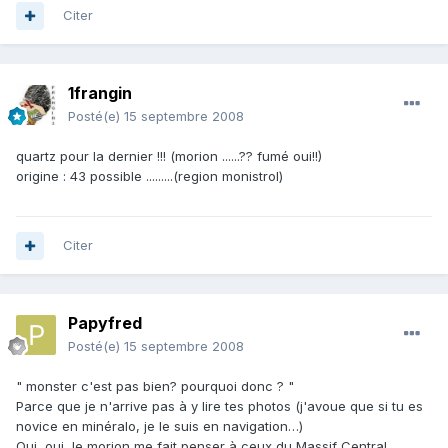
Citer
1frangin
Posté(e)
15 septembre 2008
quartz pour la dernier !!! (morion ......?? fumé oui!!)
origine : 43 possible .........(region monistrol)
Citer
Papyfred
Posté(e)
15 septembre 2008
" monster c'est pas bien? pourquoi donc ? "
Parce que je n'arrive pas à y lire tes photos (j'avoue que si tu es
novice en minéralo, je le suis en navigation…)
Oui, oui, le morion me fait penser à ceux du Massif Central