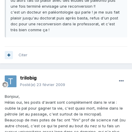
ou alors fais toi plaisir avec des études de paléonto puis
une fois terminé envisage une reconversion !!
c'est un docteur en paléontologie qui parle ! je me suis fait
plaisir jusqu'au doctorat puis après basta, refus d'un post
doc pour une reconversion dans le professorat, et c'est
très bien comme ça !
Citer
trilobig
Posté(e)
23 février 2009
Bonjour,
Hélas oui, les posts d'avant sont complètement dans le vrai :
oublie la pal pour gagner ta vie, c'est quasi mort, même dans le
pétrole (et au passage, c'est surtout de la micropal).
Beaucoup de mes potes de fac ont "fini" prof de science nat (ou
autre chose), c'est ce qui te pend au bout du nez si tu fais un
cursus universitaire assez long dans ce domaine, qui n'a plus