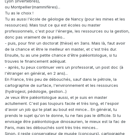
Lyon (invertébrés),
ou Montpellier(mammifères)...
Tu as le choix !
Tu as aussi l'école de géologie de Nancy (pour les mines et les
ressources). Mais tout ce qui est écoles ou master
professionnels, c'est pour l'énergie, les ressources ou la gestion,
donc pas vraiment de la paléo...
- puis, pour finir un doctorat (thèse) en 3ans. Mais là, faut avoir
de la chance et être le meilleur en master, et c'est très dur.
Ensuite, tu as une petite chance d'être paléontologue, si tu
trouves le financement adéquat.
- après, tu peux continuer vers un professorat, un post doc (à
l'étranger en général, en 2 ans)...
En France, très peu de débouchés, sauf dans le pétrole, la
cartographie de surface, l'environnement et les ressources
(hydrogeol, pédologie, gestion...)
Je veux être paléontologue aussi, et je suis en master
actullement. C'est pas toujours facile et très long, et l'espoir
d'avoir un job qui te plait au bout est mince... En général, tu
prends le sujet qu'on te donne, tu ne fais pas le difficile. Si tu
envisage être paléontologue dinosaurien, le mieux est la fac de
Paris, mais les débouchés sont très très minces...
Sinon, il reste conservateur de musée (concours), cartographe