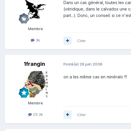
Dans un cas général, toutes les carr
(véridique, dans le calvados une ca
part...). Donc, un conseil: si ce n'e
Membre
3k
Citer
1frangin
Posté(e)
28 juin 2008
on a les même cas en minéralo !!!
Membre
25.3k
Citer