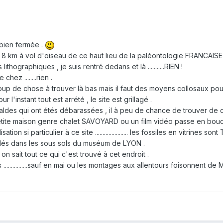
 bien fermée .
 à 8 km à vol d'oiseau de ce haut lieu de la paléontologie FRANCAISE 
ithographiques , je suis rentré dedans et là ...........RIEN !
 chez ........rien .
coup de chose à trouver là bas mais il faut des moyens collosaux pour
'instant tout est arrété , le site est grillagé .
haldes qui ont étés débarassées , il à peu de chance de trouver de 
etite maison genre chalet SAVOYARD ou un film vidéo passe en bou
ion si particulier à ce site ...................... les fossiles en vitrines
dés dans les sous sols du muséum de LYON .
n sait tout ce qui c'est trouvé à cet endroit .
................sauf en mai ou les montages aux allentours foisonnent de