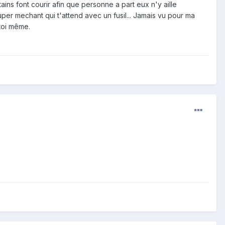
tains font courir afin que personne a part eux n'y aille
uper mechant qui t'attend avec un fusil... Jamais vu pour ma
 toi même.