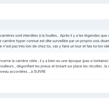
arrières sont interdites à la fouilles... Aprés il y a les légendes que
 carrière hyper connue est dite surveillée par un proprio sois disan
ce n'est pas trés loin de chez toi, vas y faire un tour et fais toi ton i
cerne la carrière citée ; il y a bien eu une époque (pas si lointain
uilleurs , dégonflant les pneus et brisant sur place les récoltes ..l
uveau accordées.....à SUIVRE