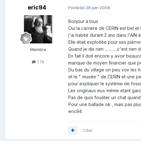
eric94
Posté(e)
28 juin 2008
Bonjour à tous
Oui la carriere de CERIN est bel et
j'ai habité durant 2 ans dans l'AIN
Elle était exploitée pour ses pièrres l
Quand je dis rien .............c'est rien de
Membre
En fait il doit encore y avoir beau
1.7k
manque de moyen financier que pour l
Du bas du village on peu voir les 
et le " musée " de CERIN et une p
pour expliquer le système de fossilisat
Les originaux eux mème etant gar
Pas de quoi fouéter un chat quand o
Pour une ballade ok , mais pas plus 
eric94
Citer