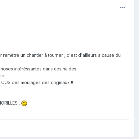
.
 remètre un chantier à tourner , c'est d'ailleurs à cause du
choses intéréssantes dans ces haldes .
cle
 sont TOUS des moulages des originaux !!
 MORILLES .