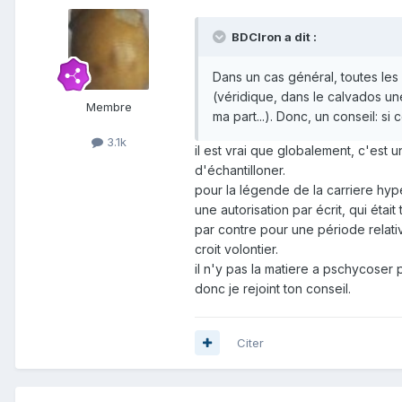
BDCIron a dit :
Dans un cas général, toutes les c
(véridique, dans le calvados une
Membre
ma part...). Donc, un conseil: si 
3.1k
il est vrai que globalement, c'est un
d'échantilloner.
pour la légende de la carriere hype
une autorisation par écrit, qui étai
par contre pour une période relativ
croit volontier.
il n'y pas la matiere a pschycoser pui
donc je rejoint ton conseil.
Citer