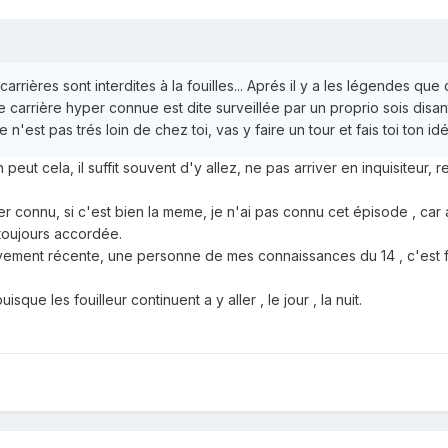
arrières sont interdites à la fouilles... Aprés il y a les légendes que
 carrière hyper connue est dite surveillée par un proprio sois disan
ce n'est pas trés loin de chez toi, vas y faire un tour et fais toi ton i
 peut cela, il suffit souvent d'y allez, ne pas arriver en inquisiteur, 
r connu, si c'est bien la meme, je n'ai pas connu cet épisode , car a 
t toujours accordée.
ement récente, une personne de mes connaissances du 14 , c'est fait 
sque les fouilleur continuent a y aller , le jour , la nuit.