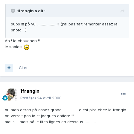
1frangin a dit :
oups !!! pô vu .......................!! (j'ai pas fait remonter assez la
photo !!!)
Ah ! le chouchen !!
le sablais
Citer
1frangin
Posté(e)
24 avril 2008
ou mon ecran pô assez grand ..................c'est pire chez le frangin :
on verrait pas la st jacques entiere !!!
moi si !! mais pô le tites lignes en dessous .............