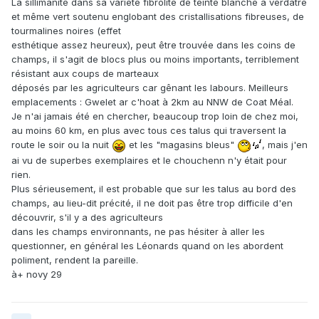
La sillimanite dans sa variété fibrolite de teinte blanche à verdâtre
et même vert soutenu englobant des cristallisations fibreuses, de
tourmalines noires (effet
esthétique assez heureux), peut être trouvée dans les coins de
champs, il s'agit de blocs plus ou moins importants, terriblement
résistant aux coups de marteaux
déposés par les agriculteurs car gênant les labours. Meilleurs
emplacements : Gwelet ar c'hoat à 2km au NNW de Coat Méal.
Je n'ai jamais été en chercher, beaucoup trop loin de chez moi,
au moins 60 km, en plus avec tous ces talus qui traversent la
route le soir ou la nuit
et les "magasins bleus"
, mais j'en
ai vu de superbes exemplaires et le chouchenn n'y était pour
rien.
Plus sérieusement, il est probable que sur les talus au bord des
champs, au lieu-dit précité, il ne doit pas être trop difficile d'en
découvrir, s'il y a des agriculteurs
dans les champs environnants, ne pas hésiter à aller les
questionner, en général les Léonards quand on les abordent
poliment, rendent la pareille.
à+ novy 29