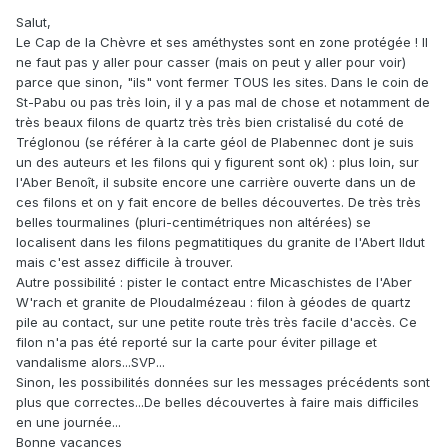
Salut,
Le Cap de la Chèvre et ses améthystes sont en zone protégée ! Il
ne faut pas y aller pour casser (mais on peut y aller pour voir)
parce que sinon, "ils" vont fermer TOUS les sites. Dans le coin de
St-Pabu ou pas très loin, il y a pas mal de chose et notamment de
très beaux filons de quartz très très bien cristalisé du coté de
Tréglonou (se référer à la carte géol de Plabennec dont je suis
un des auteurs et les filons qui y figurent sont ok) : plus loin, sur
l'Aber Benoît, il subsite encore une carrière ouverte dans un de
ces filons et on y fait encore de belles découvertes. De très très
belles tourmalines (pluri-centimétriques non altérées) se
localisent dans les filons pegmatitiques du granite de l'Abert Ildut
mais c'est assez difficile à trouver.
Autre possibilité : pister le contact entre Micaschistes de l'Aber
W'rach et granite de Ploudalmézeau : filon à géodes de quartz
pile au contact, sur une petite route très très facile d'accès. Ce
filon n'a pas été reporté sur la carte pour éviter pillage et
vandalisme alors...SVP...
Sinon, les possibilités données sur les messages précédents sont
plus que correctes...De belles découvertes à faire mais difficiles
en une journée...
Bonne vacances