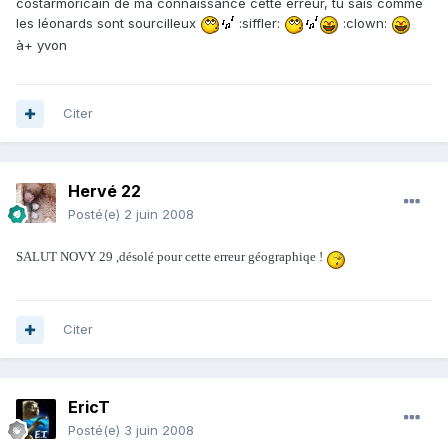
costarmoricain de ma connaissance cette erreur, tu sais comme
les léonards sont sourcilleux
:siffler:
:clown:
à+ yvon
Citer
Hervé 22
Posté(e)
2 juin 2008
SALUT NOVY 29 ,désolé pour cette erreur géographiqe !
Citer
EricT
Posté(e)
3 juin 2008