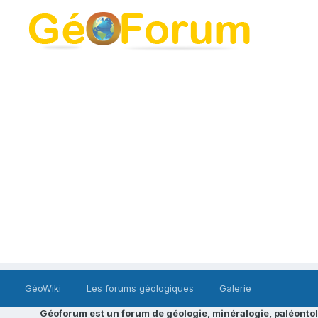
GéoWiki
Les forums géologiques
Galerie
Géoforum est un forum de géologie, minéralogie, paléontol