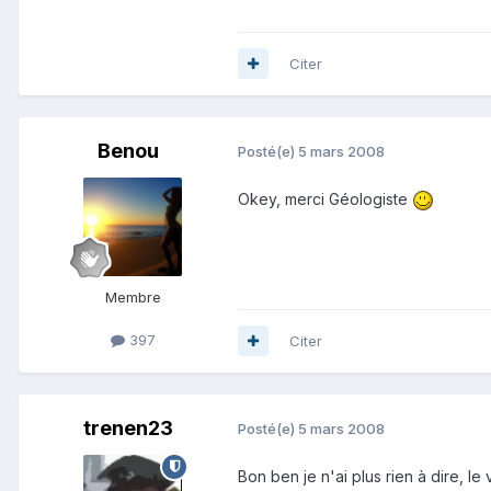
Citer
Benou
Posté(e)
5 mars 2008
Okey, merci Géologiste
Membre
397
Citer
trenen23
Posté(e)
5 mars 2008
Bon ben je n'ai plus rien à dire, l