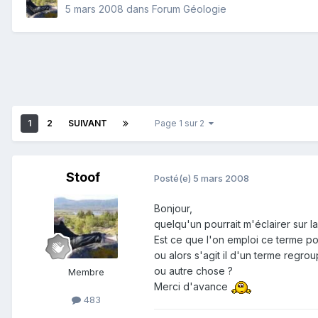
5 mars 2008
dans
Forum Géologie
1
2
SUIVANT
Page 1 sur 2
Stoof
Posté(e)
5 mars 2008
Bonjour,
quelqu'un pourrait m'éclairer sur la
Est ce que l'on emploi ce terme po
ou alors s'agit il d'un terme regro
ou autre chose ?
Membre
Merci d'avance
483