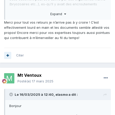
(bryozoaires etc...), es-qu'il y avait des encroutements
avant nettoyage? Dans la littérature géologique de la
Expand
région, les restes de ces vertébrés sont ils cité? ça viens
d’où ? Pour les restes de côtes de Métax des faluns, les os
Merci pour tout vos retours je n’arrive pas à y croire ! C’est
sont souvent cassé dans le sens de la longueur, ce fossile
effectivement lourd en main et les documents semble attesté vos
ressemble beaucoup à ces restes. Sur photo, avec le flash,
propos! Encore merci pour vos expertises toujours aussi pointues
cela fausse la bonne lecture de la structure, l'idéal serait
qui contribuent à m’émerveiller au fil du temps!
d'avoir la bestiole en main. Es-que le fossile est massif,
lourd en main? cela pourrait être un terrien d'organisme
fouisseur remplit de silice.
Citer
Mt Ventoux
Posté(e)
17 mars 2025
Le 16/03/2025 à 12:40,
elasmo
a dit :
Bonjour