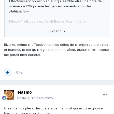
Effectivement on est bien sur qui semble être une cote de
sirénien à l'Oligocène les genres présents sont des
Halitherium
https://fr.wikipedia.org/wiki/Sirenia_(mammifère)
Expand
et les siréniens de la Castellane (site protégé)
https://voyages-en-
Bizarre, même si effectivement les côtes de sirénien sont pleines
france.fr/index.php/2018/01/23/castellane-a-rencontre-
et lourdes, le fait qu'il n'y ait aucune alvéole, aucun relief osseux
sireniens-fossilises-sommet-de-fumee/
me paraît bien curieux.
les cotes sont très lourdes et non osseuses pour permettre
à l'animal de couler et d'aller brouter les végétaux tapissant
les fonds marins
Citer
elasmo
Posté(e)
17 mars 2025
C'est de l'os plein, destiné à aider l'animal qui est une grosse
barrique pleine d'air à couler