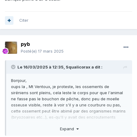
Citer
pyb
Posté(e)
17 mars 2025
Le 16/03/2025 à 12:35,
Squalicorax
a dit :
Bonjour,
oups la , Mt Ventoux, je proteste, les ossements de
siréniens sont pleins, cela leste le corps pour que l'animal
ne fasse pas le bouchon de pêche, donc peu de moelle
osseuse visible, reste à voir s'il y a une courbure ou pas,
cette ossement peut être abimé par des organismes marins
(bryozoaires etc...), es-qu'il y avait des encroutements
avant nettoyage? Dans la littérature géologique de la
Expand
région, les restes de ces vertébrés sont ils cité? ça viens
d’où ? Pour les restes de côtes de Métax des faluns, les os