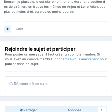
Bonsoir, je plussoie, c est clairement, une texture, une section d
sont souvent cassé dans le sens de la longueur, ce fossile
os de sirènien, on trouve les mêmes en Anjou et Loire Atlantique,
ressemble beaucoup à ces restes. Sur photo, avec le flash,
plus ou moins droit ou plus ou moins courbé.
cela fausse la bonne lecture de la structure, l'idéal serait
d'avoir la bestiole en main. Es-que le fossile est massif,
lourd en main? cela pourrait être un terrien d'organisme
fouisseur remplit de silice.
Citer
Rejoindre le sujet et participer
Pour poster un message, il faut créer un compte membre. Si
vous avez un compte membre,
connectez-vous maintenant
pour
publier dans ce sujet.
Répondre à ce sujet…
Partager
Abonnés
1