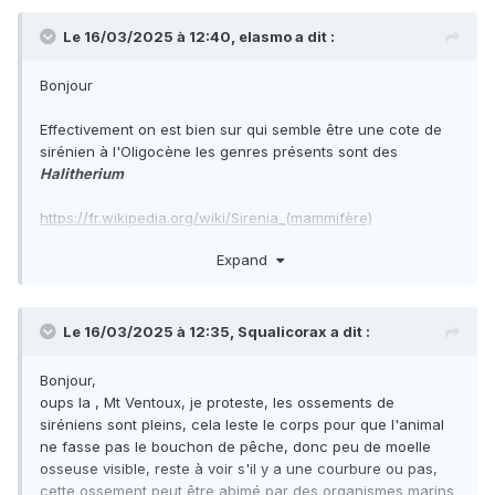
Le 16/03/2025 à 12:40,
elasmo
a dit :
Bonjour
Effectivement on est bien sur qui semble être une cote de
sirénien à l'Oligocène les genres présents sont des
Halitherium
https://fr.wikipedia.org/wiki/Sirenia_(mammifère)
Expand
et les siréniens de la Castellane (site protégé)
https://voyages-en-
france.fr/index.php/2018/01/23/castellane-a-rencontre-
Le 16/03/2025 à 12:35,
Squalicorax
a dit :
sireniens-fossilises-sommet-de-fumee/
Bonjour,
les cotes sont très lourdes et non osseuses pour permettre
oups la , Mt Ventoux, je proteste, les ossements de
à l'animal de couler et d'aller brouter les végétaux tapissant
siréniens sont pleins, cela leste le corps pour que l'animal
les fonds marins
ne fasse pas le bouchon de pêche, donc peu de moelle
osseuse visible, reste à voir s'il y a une courbure ou pas,
cette ossement peut être abimé par des organismes marins