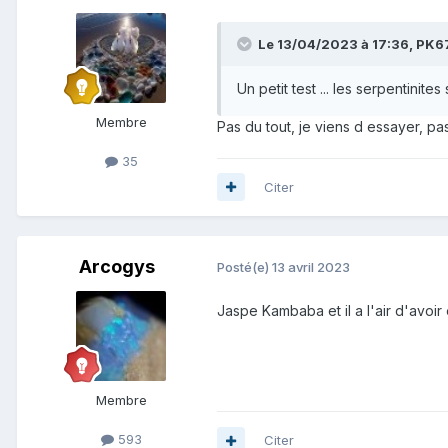
Le 13/04/2023 à 17:36,
PK67
Un petit test ... les serpentinit
Membre
Pas du tout, je viens d essayer, pas
35
Citer
Arcogys
Posté(e)
13 avril 2023
Jaspe Kambaba et il a l'air d'avoir 
Membre
593
Citer