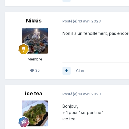
Nikkis
Posté(e)
13 avril 2023
Non il a un fendillement, pas enco
Membre
35
Citer
ice tea
Posté(e)
19 avril 2023
Bonjour,
+ 1 pour "serpentine"
ice tea