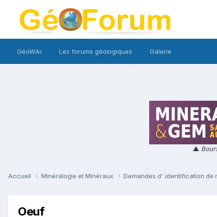
GéoWiki
Les forums géologiques
Galerie
▲
Bours
Accueil
Minéralogie et Minéraux
Demandes d' identification de
Oeuf