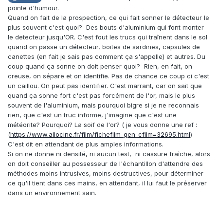
pointe d'humour.
Quand on fait de la prospection, ce qui fait sonner le détecteur le
plus souvent c'est quoi? Des bouts d'aluminium qui font monter
le detecteur jusqu'OR. C'est fout les trucs qui traînent dans le sol
quand on passe un détecteur, boites de sardines, capsules de
canettes (en fait je sais pas comment ça s'appelle) et autres. Du
coup quand ça sonne on doit penser quoi? Rien, en fait, on
creuse, on sépare et on identifie. Pas de chance ce coup ci c'est
un caillou. On peut pas identifier. C'est marrant, car on sait que
quand ça sonne fort c'est pas forcément de l'or, mais le plus
souvent de l'aluminium, mais pourquoi bigre si je ne reconnais
rien, que c'est un truc informe, j'imagine que c'est une
météorite? Pourquoi? La soif de l'or? ( je vous donne une ref :
(
https://www.allocine.fr/film/fichefilm_gen_cfilm=32695.html
)
C'est dit en attendant de plus amples informations.
Si on ne donne ni densité, ni aucun test, ni cassure
fraîche, alors
on doit conseiller au possesseur de l'échantillon d'attendre des
méthodes moins intrusives, moins destructives, pour déterminer
ce qu'il tient dans ces mains, en attendant, il lui faut le préserver
dans un environnement sain.