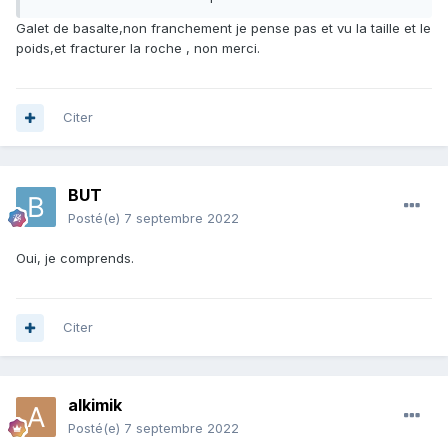
"banales" calcaires ou silicatées ont des poids spécifiques
Galet de basalte,non franchement je pense pas et vu la taille et le
de l'ordre de 2,6 kilos par décimètre cube. Pour le basalte
poids,et fracturer la roche , non merci.
la densité est autour de 3. Il faudrait mesurer la densité de
façon plus précise, comme indiqué dans le sujet "Comment
mesurer la densité d'un minéral". La procédure est utilisable
également pour une roche, pourvu qu'elle soit peu poreuse
Citer
et imperméable, ce qui semble être le cas.
Ensuite, il faudrait casser la pierre, pour exposer sa
structure. Mais il est clair que cela nuira gravement à son
BUT
esthétique. Donc bien réfléchir avant de brutaliser cet
innocent caillou (et mettre des lunettes bien couvrantes,
Posté(e)
7 septembre 2022
pour se protéger les yeux contre les éclats).
Oui, je comprends.
Citer
alkimik
Posté(e)
7 septembre 2022