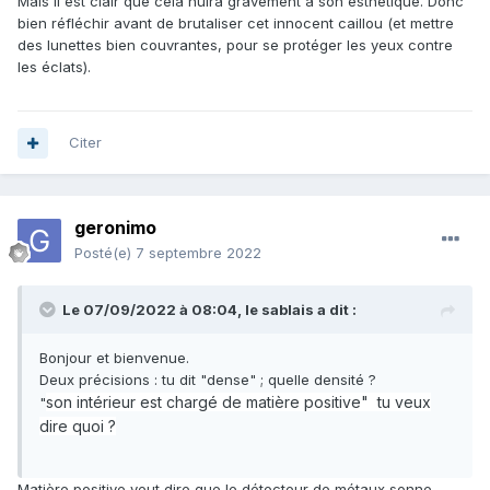
Mais il est clair que cela nuira gravement à son esthétique. Donc
bien réfléchir avant de brutaliser cet innocent caillou (et mettre
des lunettes bien couvrantes, pour se protéger les yeux contre
les éclats).
Citer
geronimo
Posté(e)
7 septembre 2022
Le 07/09/2022 à 08:04,
le sablais
a dit :
Bonjour et bienvenue.
Deux précisions : tu dit "dense" ; quelle densité ?
son intérieur est chargé de matière positive" tu veux
"
dire quoi ?
Matière positive veut dire que le détecteur de métaux sonne