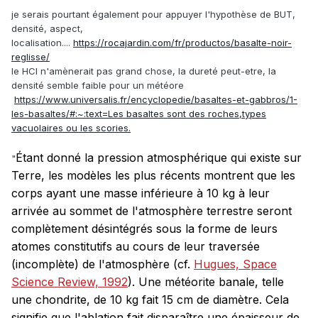
je serais pourtant également pour appuyer l'hypothèse de BUT,
densité, aspect,
localisation....
https://rocajardin.com/fr/productos/basalte-noir-
reglisse/
le HCl n'amènerait pas grand chose, la dureté peut-etre, la
densité semble faible pour un météore
https://www.universalis.fr/encyclopedie/basaltes-et-gabbros/1-
les-basaltes/#:~:text=Les basaltes sont des roches,types
vacuolaires ou les scories.
Étant donné la pression atmosphérique qui existe sur
"
Terre, les modèles les plus récents montrent que les
corps ayant une masse inférieure à 10 kg à leur
arrivée au sommet de l'atmosphère terrestre seront
complètement désintégrés sous la forme de leurs
atomes constitutifs au cours de leur traversée
(incomplète) de l'atmosphère (cf.
Hugues, Space
Science Review, 1992
). Une météorite banale, telle
une chondrite, de 10 kg fait 15 cm de diamètre. Cela
signifie que l'ablation fait disparaître une épaisseur de