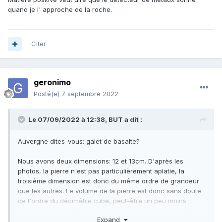
quand je l' approche de la roche.
Citer
geronimo
Posté(e)
7 septembre 2022
Le 07/09/2022 à 12:38,
BUT
a dit :
Auvergne dites-vous: galet de basalte?
Nous avons deux dimensions: 12 et 13cm. D'après les
photos, la pierre n'est pas particulièrement aplatie, la
troisième dimension est donc du même ordre de grandeur
que les autres. Le volume de la pierre est donc sans doute
de l'ordre du décimètre cube, peut-être un peu moins
(mettons 0,5 à 1 décimètre cube). Auquel cas sa densité ne
Expand
serait pas particulièrement élevée, puisque les pierres