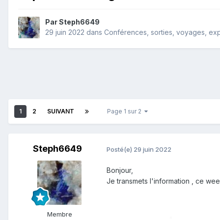
Par
Steph6649
29 juin 2022
dans
Conférences, sorties, voyages, expo
1
2
SUIVANT
Page 1 sur 2
Steph6649
Posté(e)
29 juin 2022
Bonjour,
Je transmets l'information , ce week
Membre