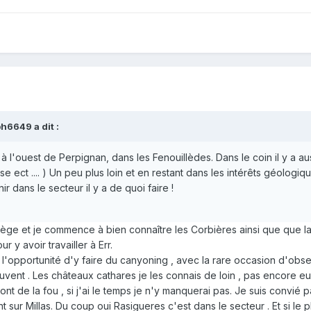
ph6649
a dit :
à l'ouest de Perpignan, dans les Fenouillèdes. Dans le coin il y a 
 ect .... ) Un peu plus loin et en restant dans les intérêts géologique
r dans le secteur il y a de quoi faire !
riège et je commence à bien connaître les Corbières ainsi que que la 
r y avoir travailler à Err.
 l'opportunité d'y faire du canyoning , avec la rare occasion d'obse
vent . Les châteaux cathares je les connais de loin , pas encore eu l
pont de la fou , si j'ai le temps je n'y manquerai pas. Je suis conv
nt sur Millas. Du coup oui Rasigueres c'est dans le secteur . Et si le