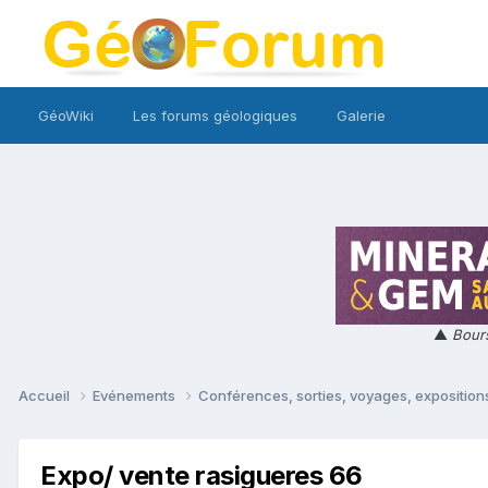
GéoWiki
Les forums géologiques
Galerie
▲
Bours
Accueil
Evénements
Conférences, sorties, voyages, expositions
Expo/ vente rasigueres 66