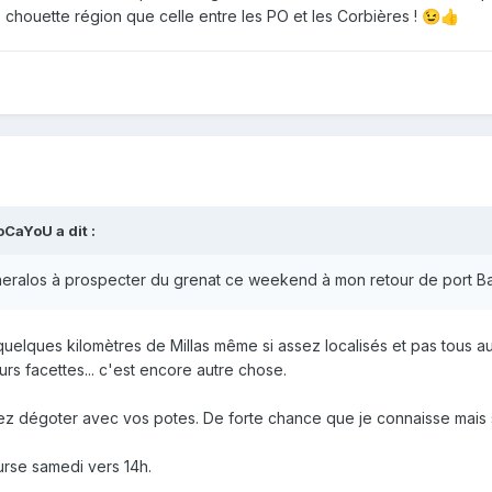
s , chouette région que celle entre les PO et les Corbières !
😉
👍
oCaYoU
a dit :
eralos à prospecter du grenat ce weekend à mon retour de port Barca
elques kilomètres de Millas même si assez localisés et pas tous au top
rs facettes... c'est encore autre chose.
dégoter avec vos potes. De forte chance que je connaisse mais sait o
urse samedi vers 14h.