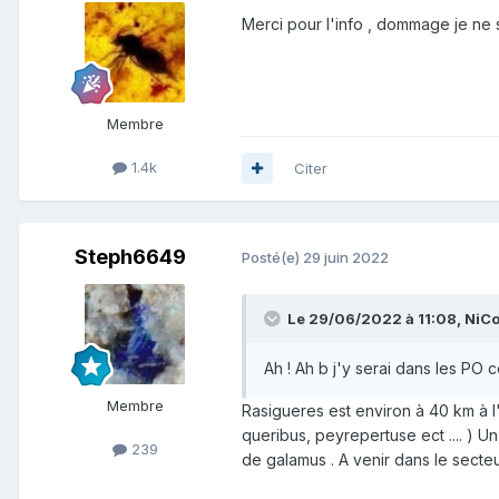
Merci pour l'info , dommage je ne s
Membre
1.4k
Citer
Steph6649
Posté(e)
29 juin 2022
Le 29/06/2022 à 11:08,
NiC
Ah ! Ah b j'y serai dans les PO c
Membre
Rasigueres est environ à 40 km à l
queribus, peyrepertuse ect .... ) Un
239
de galamus . A venir dans le secteur