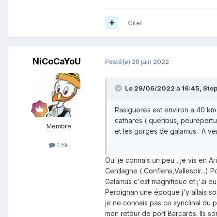
Citer
NiCoCaYoU
Posté(e)
29 juin 2022
Le 29/06/2022 à 16:45,
Ste
Rasigueres est environ a 40 km 
cathares ( queribus, peurepertuse
Membre
et les gorges de galamus . A veni
1.5k
Oui je connais un peu , je vis en A
Cerdagne ( Conflens,Vallespir...) Pou
Galamus c'est magnifique et j'ai eu
Perpignan une époque j'y allais sou
je ne connais pas ce synclinal du 
mon retour de port Barcarès. Ils so