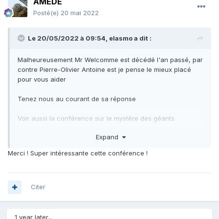
AMEDE
Posté(e)
20 mai 2022
Le 20/05/2022 à 09:54,
elasmo
a dit :
Malheureusement Mr Welcomme est décédé l'an passé, par
contre Pierre-Olivier Antoine est je pense le mieux placé
pour vous aider
Tenez nous au courant de sa réponse
Voir aussi la conférence sur le mystère des géants
disparus, à partir de 26 minutes, où il relate avec une
Expand
certaine émotion l'histoire des peuples locaux qu'il avait
côtoyé, et leur funeste destin
Merci ! Super intéressante cette conférence !
Citer
1 year later...