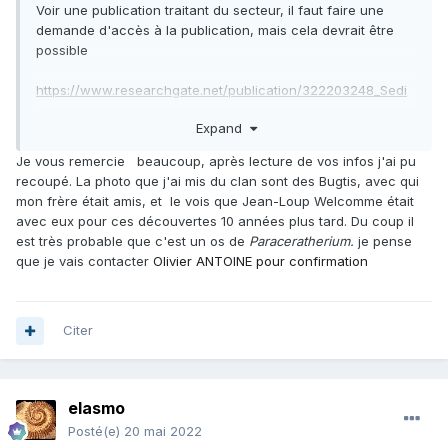
Voir une publication traitant du secteur, il faut faire une
demande d'accès à la publication, mais cela devrait être
possible
https://www.researchgate.net/publication/322203248_Sedi
mentology_of_pir_koh_formation_exposed_at_Dholi_and_Rak
Expand
hi_Gaj_Central_Sulaiman_Range_Pakistan
Je vous remercie beaucoup, après lecture de vos infos j'ai pu
En tout cas cela se situe en plein dans la zone
recoupé. La photo que j'ai mis du clan sont des Bugtis, avec qui
géographique, où ont étés trouvés d'autres restes de
mon frère était amis, et le vois que Jean-Loup Welcomme était
grandes à savoir le
Paraceratherium
, (anciennement appelé
avec eux pour ces découvertes 10 années plus tard. Du coup il
Baluchitherium
)
est très probable que c'est un os de
Paraceratherium.
je pense
que je vais contacter
Olivier ANTOINE pour confirmation
https://fr.wikipedia.org/wiki/Paraceratherium
Découvert entre autre par feu Welcomme
Citer
https://fr.wikipedia.org/wiki/Jean-Loup_Welcomme
P. O.
Antoine
, S. M.
Ibrahim Shah
, I. U.
Cheema
, J. Y.
Crochet
, D.
elasmo
D.
Franceschi
, L.
Marivaux
, G. G.
Métais
et J. L.
Welcomme
,
«
New
remains of the baluchithere
Posté(e)
20 mai 2022
Paraceratherium bugtiense
from the