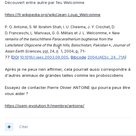
Découvert entre autre par feu Welcomme
https://fr.wikipedia.org/wiki/Jean-Loup_Welcomme
P. O.
Antoine
, S. M.
Ibrahim Shah
, I. U.
Cheema
, J. Y.
Crochet
, D.
D.
Franceschi
, L.
Marivaux
, G. G.
Métais
et J. L.
Welcomme
,
«
New
remains of the baluchithere
Paraceratherium bugtiense
from the
Late/latest Oligocene of the Bugti hills, Balochistan, Pakistan
»
,
Journal of
o
2004
Asian Earth Sciences
,
vol.
24,
n
1,‎
,
p.
71–
(
DOI
10.1016/j.jaes.2003.09.005
,
Bibcode
2004JAESc..24...71A
)
77
Après je ne peux rien affirmer, cela pourrait aussi correspondre à
d'autres animaux de grandes tailles comme les proboscidiens
Essayez de contacter Pierre Olivier ANTOINE qui pourra peux être
vous aider ?
https://isem-evolution.fr/membre/antoine/
Citer