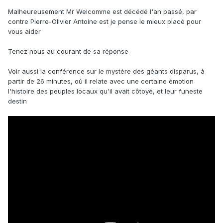
Late/latest Oligocene of the Bugti hills, Balochistan,
Malheureusement Mr Welcomme est décédé l'an passé, par
Pakistan
»
,
Journal of Asian Earth
o
2004
contre Pierre-Olivier Antoine est je pense le mieux placé pour
Sciences
,
vol.
24,
n
1,‎
,
p.
71–
(
DOI
10.1016/j.jaes.2003.09.005
,
Bibcode
2004JAESc..24...
vous aider
77
71A
)
Tenez nous au courant de sa réponse
Après je ne peux rien affirmer, cela pourrait aussi
correspondre à d'autres animaux de grandes tailles comme
Voir aussi la conférence sur le mystère des géants disparus, à
les proboscidiens
partir de 26 minutes, où il relate avec une certaine émotion
l'histoire des peuples locaux qu'il avait côtoyé, et leur funeste
Essayez de contacter Pierre Olivier ANTOINE qui pourra
destin
peux être vous aider ?
https://isem-evolution.fr/membre/antoine/