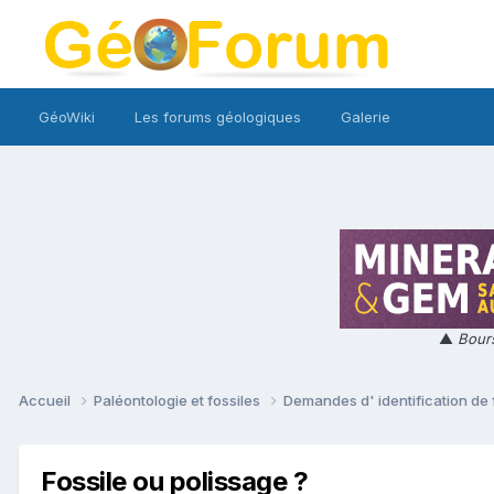
GéoWiki
Les forums géologiques
Galerie
▲
Bours
Accueil
Paléontologie et fossiles
Demandes d' identification de 
Fossile ou polissage ?