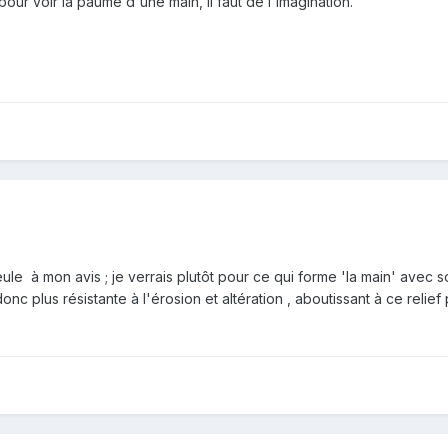
pour voir la paume d'une main, il faut de l'imagination.
meule à mon avis ; je verrais plutôt pour ce qui forme 'la main' ave
donc plus résistante à l'érosion et altération , aboutissant à ce relief p