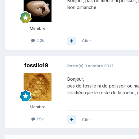
Bonjour, pas de meule ni polissoir, 
Bon dimanche ...
Membre
2.2k
Citer
fossilo19
Posté(e)
3 octobre 2021
Bonjour,
pas de fossile ni de polissoir ou 
silicifiée que le reste de la roche, 
Membre
1.5k
Citer