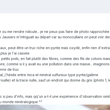
er ou me rendre ridicule... je ne peux pas faire de photo rapproch
 Jausiers m'intriguait au départ car au monocullaire on peut voir de
aux, peut-être un truc riche en pyrite mais oxydé, enfin rien d'extr
plus je l'ai cassée
 petits poils, en fait plutôt des fibres, comme des fils de cotons mais
ire, comme si il y avait eu une pollution dans une masse... imaginons q
nre de truc
l, j'hésite entre mica et minéral sulfureux type pyrite/galène
e-rouille) et la trace nulle, sauf un endroit qui donne du gris (photo 1
 si peu d'info, mais qq'un a-t-il une expérience d'observation simil
du monde minéralogique ^^