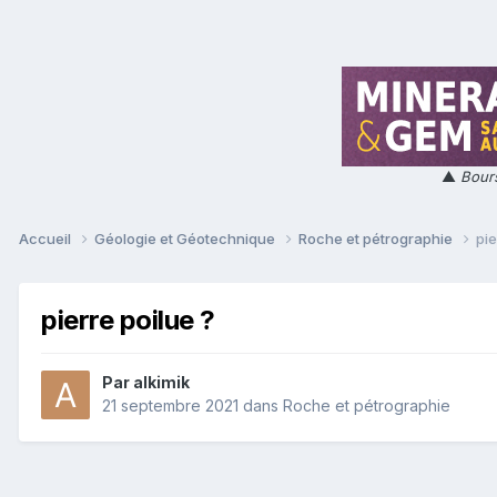
▲
Bours
Accueil
Géologie et Géotechnique
Roche et pétrographie
pie
pierre poilue ?
Par
alkimik
21 septembre 2021
dans
Roche et pétrographie