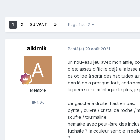
1
2
SUIVANT
Page 1 sur 2
alkimik
Posté(e)
29 août 2021
un nouveau jeu avec mon amie, cov
c'est assez difficile déjà à la bas
ça oblige à sortir des habitudes aus
bon là on a presque tout, certaines
la pierre rose m'intrigue le plus, j
Membre
1.9k
de gauche à droite, haut en bas:
pyrite / cuivre / cristal de roche /
soufre / tourmaline
hématite avec peut-être des inclusi
fuchsite ? la couleur semble irréel
?