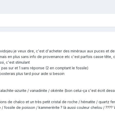
idojeu je veux dire, c'est d'acheter des minéraux aux puces et de 
e mais en plus sans info de provenance etc c'est parfois casse tête,
si, c'est stimulant
 pas sur et 1 sans réponse (2 en comptant le fossile)
e posterais plus tard pour aide si besoin
 malachite-azurite / vanadinite / okénite (bon celui-ça c'est écrit dess
ons de chalco et un très petit cristal de roche / hématite / quartz f
le / fossile de poisson / kammerérite ? là aussi couleur chelou / ???