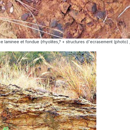
ce laminee et fondue (rhyolites,? + structures d'ecrasement (photo) 