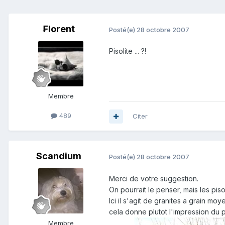
₣lorent
Posté(e)
28 octobre 2007
Pisolite ... ?!
Membre
489
Citer
Scandium
Posté(e)
28 octobre 2007
Merci de votre suggestion.
On pourrait le penser, mais les pis
Ici il s'agit de granites a grain m
cela donne plutot l'impression du p
Membre