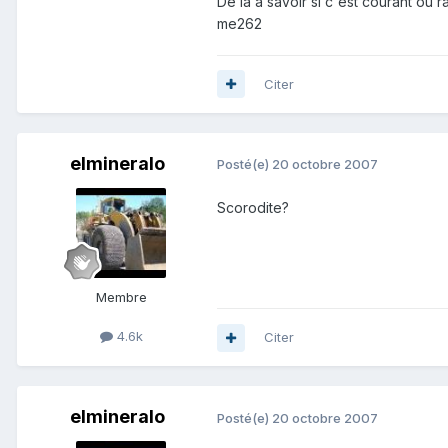
De la à savoir si c'est courant ou 
me262
Citer
elmineralo
Posté(e)
20 octobre 2007
Scorodite?
Membre
4.6k
Citer
elmineralo
Posté(e)
20 octobre 2007