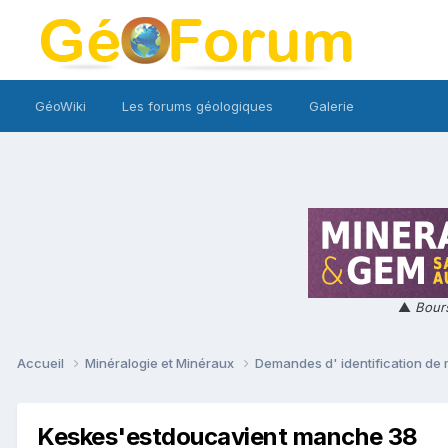
GéoWiki
Les forums géologiques
Galerie
▲
Bours
Accueil
Minéralogie et Minéraux
Demandes d' identification de
Keskes'estdoucavient manche 38