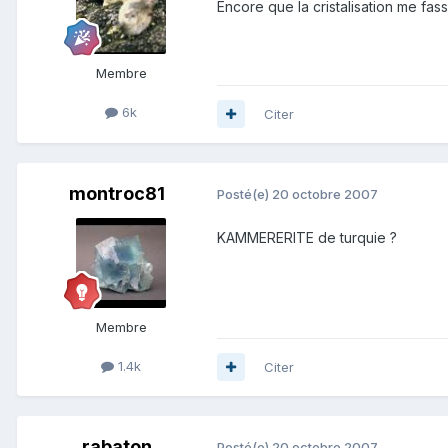
Encore que la cristalisation me fass
Membre
6k
Citer
montroc81
Posté(e)
20 octobre 2007
KAMMERERITE de turquie ?
Membre
1.4k
Citer
rabaton
Posté(e)
20 octobre 2007