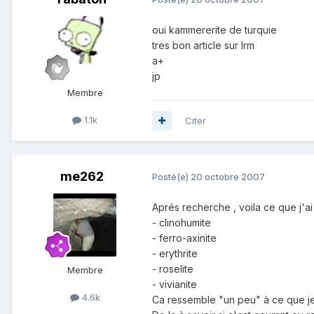
oui kammererite de turquie
tres bon article sur lrm
a+
jp
Membre
1.1k
Citer
me262
Posté(e)
20 octobre 2007
Aprés recherche , voila ce que j'ai
- clinohumite
- ferro-axinite
- erythrite
- roselite
Membre
- vivianite
4.6k
Ca ressemble "un peu" à ce que je 