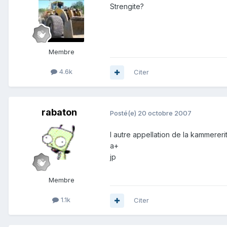
Strengite?
Membre
4.6k
Citer
rabaton
Posté(e)
20 octobre 2007
l autre appellation de la kammererite
a+
jp
Membre
1.1k
Citer