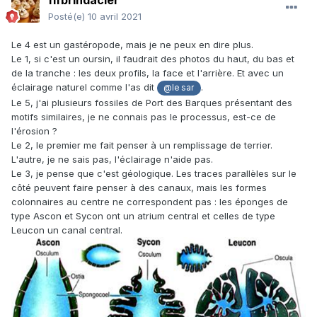
fifbrindacier
Posté(e)
10 avril 2021
Le 4 est un gastéropode, mais je ne peux en dire plus.
Le 1, si c'est un oursin, il faudrait des photos du haut, du bas et
de la tranche : les deux profils, la face et l'arrière. Et avec un
éclairage naturel comme l'as dit
.
@le sar
Le 5, j'ai plusieurs fossiles de Port des Barques présentant des
motifs similaires, je ne connais pas le processus, est-ce de
l'érosion ?
Le 2, le premier me fait penser à un remplissage de terrier.
L'autre, je ne sais pas, l'éclairage n'aide pas.
Le 3, je pense que c'est géologique. Les traces parallèles sur le
côté peuvent faire penser à des canaux, mais les formes
colonnaires au centre ne correspondent pas : les éponges de
type Ascon et Sycon ont un atrium central et celles de type
Leucon un canal central.