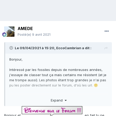
AMEDE
Posté(e)
9 avril 2021
Le 09/04/2021 à 15:20,
EccoCambrian
a dit :
Bonjour,
Intéressé par les fossiles depuis de nombreuses années,
j'essaye de classer tout ça mais certains me résistent (et je
me trompe aussi). Les photos étant trop grandes je n'ai pas
pu les poster directement sur le forum, d'où les url.
🙂
1. Oursin trouvé à Antifer (76). 3cm de diamètre.
Expand
->
https://ibb.co/2vJBLFB
->
https://ibb.co/C7bG31x
->
https://ibb.co/k89XxMd
Bonjour et
, en fait tu ne