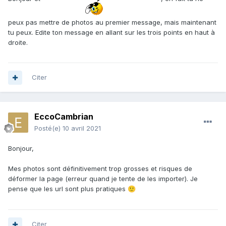
2. Deux fragments d'os trouvés à Antifer (76). 5 et 8cm.
Malgré la couleur et la forme il semblerait que cela soit bien
peux pas mettre de photos au premier message, mais maintenant
de la pierre (très polie) et non de l'os.
tu peux. Edite ton message en allant sur les trois points en haut à
->
https://ibb.co/0MXgGYG
droite.
->
https://ibb.co/sWQX3D9
->
https://ibb.co/ZKKd74d
->
https://ibb.co/wRbHMtW
Citer
3. Toujours Antifer (76). 5cm. Une trace d'éponge peut-être
?
->
https://ibb.co/877gkzV
EccoCambrian
Posté(e)
10 avril 2021
4. Origine inconnue. Je n'ai aucun souvenir d'avoir trouvé
ce fossile, 3,5cm. Si quelqu'un a une idée.
Bonjour,
->
https://ibb.co/sb8nbrr
Mes photos sont définitivement trop grosses et risques de
5. Toujours Antifer (76), ces motifs blancs incrustés dans la
déformer la page (erreur quand je tente de les importer). Je
pierre, 2cm. Un fragment d'oursin juste à côté.
pense que les url sont plus pratiques
🙂
->
https://ibb.co/nM2wnr9
->
https://ibb.co/NShpbTw
Merci beaucoup pour votre temps
🙂
Citer