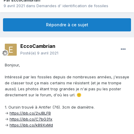
Par
EccoCambrian
9 avril 2021
dans
Demandes d' identification de fossiles
Répondre à ce sujet
EccoCambrian
Posté(e)
9 avril 2021
Bonjour,
Intéressé par les fossiles depuis de nombreuses années, j'essaye
de classer tout ça mais certains me résistent (et je me trompe
aussi). Les photos étant trop grandes je n'ai pas pu les poster
directement sur le forum, d'où les url.
🙂
1. Oursin trouvé à Antifer (76). 3cm de diamètre.
->
https://ibb.co/2vJBLFB
->
https://ibb.co/C7bG31x
->
https://ibb.co/k89XxMd