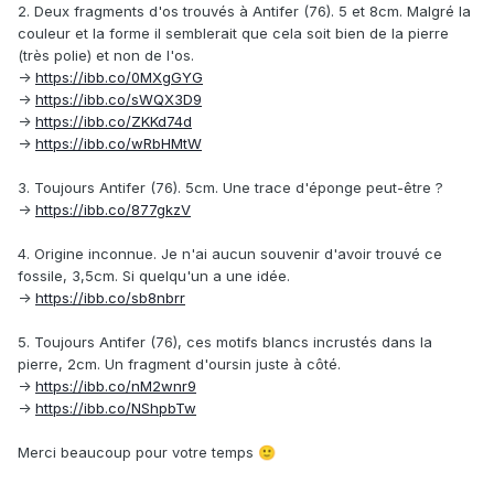
2. Deux fragments d'os trouvés à Antifer (76). 5 et 8cm. Malgré la
couleur et la forme il semblerait que cela soit bien de la pierre
(très polie) et non de l'os.
->
https://ibb.co/0MXgGYG
->
https://ibb.co/sWQX3D9
->
https://ibb.co/ZKKd74d
->
https://ibb.co/wRbHMtW
3. Toujours Antifer (76). 5cm. Une trace d'éponge peut-être ?
->
https://ibb.co/877gkzV
4. Origine inconnue. Je n'ai aucun souvenir d'avoir trouvé ce
fossile, 3,5cm. Si quelqu'un a une idée.
->
https://ibb.co/sb8nbrr
5. Toujours Antifer (76), ces motifs blancs incrustés dans la
pierre, 2cm. Un fragment d'oursin juste à côté.
->
https://ibb.co/nM2wnr9
->
https://ibb.co/NShpbTw
Merci beaucoup pour votre temps
🙂