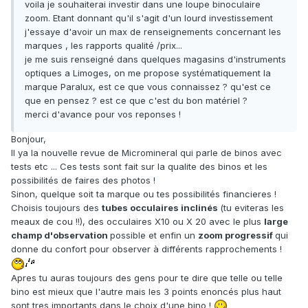
voila je souhaiterai investir dans une loupe binoculaire
zoom. Etant donnant qu'il s'agit d'un lourd investissement
j'essaye d'avoir un max de renseignements concernant les
marques , les rapports qualité /prix...
je me suis renseigné dans quelques magasins d'instruments
optiques a Limoges, on me propose systématiquement la
marque Paralux, est ce que vous connaissez ? qu'est ce
que en pensez ? est ce que c'est du bon matériel ?
merci d'avance pour vos reponses !
Bonjour,
Il ya la nouvelle revue de Micromineral qui parle de binos avec
tests etc ... Ces tests sont fait sur la qualite des binos et les
possibilités de faires des photos !
Sinon, quelque soit ta marque ou tes possibilités financieres !
Choisis toujours des
tubes occulaires inclinés
(tu eviteras les
meaux de cou !!), des occulaires X10 ou X 20 avec le plus
large
champ d'observation
possible et enfin un
zoom progressif
qui
donne du confort pour observer à différents rapprochements !
Apres tu auras toujours des gens pour te dire que telle ou telle
bino est mieux que l'autre mais les 3 points enoncés plus haut
sont tres importants dans le choix d'une bino !