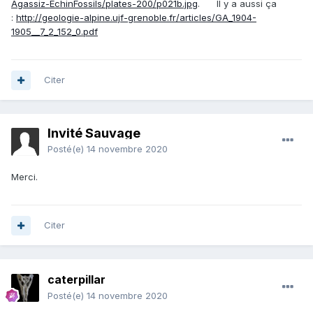
Agassiz-EchinFossils/plates-200/p021b.jpg
. Il y a aussi ça
:
http://geologie-alpine.ujf-grenoble.fr/articles/GA_1904-
1905__7_2_152_0.pdf
Citer
Invité Sauvage
Posté(e)
14 novembre 2020
Merci.
Citer
caterpillar
Posté(e)
14 novembre 2020