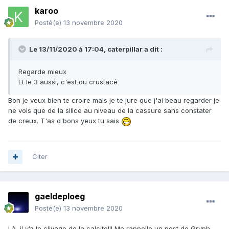
karoo
Posté(e)
13 novembre 2020
Le 13/11/2020 à 17:04,
caterpillar
a dit :
Regarde mieux
Et le 3 aussi, c'est du crustacé
Bon je veux bien te croire mais je te jure que j'ai beau regarder je
ne vois que de la silice au niveau de la cassure sans constater
de creux. T'as d'bons yeux tu sais
Citer
gaeldeploeg
Posté(e)
13 novembre 2020
Là, il y’a le clivage de la calcite!!! Me rappelle un post de Gryph