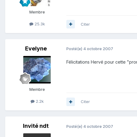
Membre
25.3k
Citer
Evelyne
Posté(e)
4 octobre 2007
Félicitations Hervé pour cette "pr
Membre
2.2k
Citer
Invité ndt
Posté(e)
4 octobre 2007