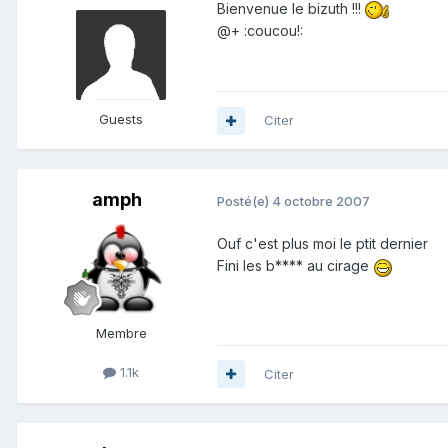
Bienvenue le bizuth !!!
@+ :coucou!:
Guests
Citer
amph
Posté(e)
4 octobre 2007
Ouf c'est plus moi le ptit dernier
Fini les b**** au cirage
Membre
1.1k
Citer