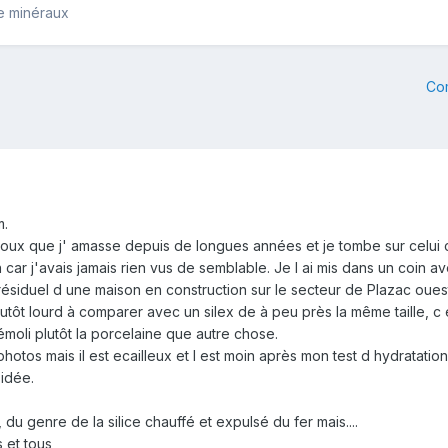
e minéraux
Co
m.
loux que j' amasse depuis de longues années et je tombe sur celui 
ion car j'avais jamais rien vus de semblable. Je l ai mis dans un coin 
 résiduel d une maison en construction sur le secteur de Plazac ouest
st plutôt lourd à comparer avec un silex de à peu près la même taille, c
 démoli plutôt la porcelaine que autre chose.
hotos mais il est ecailleux et l est moin après mon test d hydratatio
 idée.
 du genre de la silice chauffé et expulsé du fer mais....
 et tous