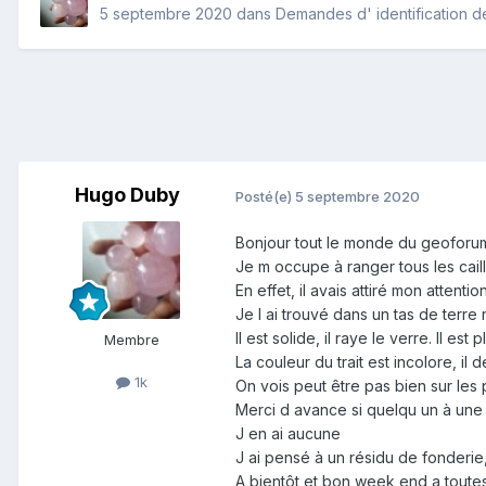
5 septembre 2020
dans
Demandes d' identification d
Hugo Duby
Posté(e)
5 septembre 2020
Bonjour tout le monde du geoforu
Je m occupe à ranger tous les cail
En effet, il avais attiré mon attent
Je l ai trouvé dans un tas de terre
Il est solide, il raye le verre. Il e
Membre
La couleur du trait est incolore, il
1k
On vois peut être pas bien sur les p
Merci d avance si quelqu un à une
J en ai aucune
J ai pensé à un résidu de fonderie,
A bientôt et bon week end a toutes