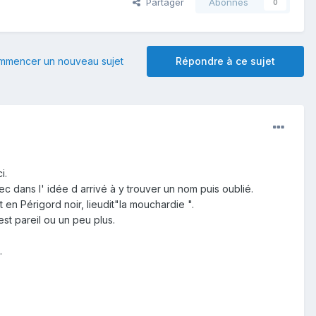
Partager
Abonnés
0
mmencer un nouveau sujet
Répondre à ce sujet
ci.
avec dans l' idée d arrivé à y trouver un nom puis oublié.
 en Périgord noir, lieudit"la mouchardie ".
 est pareil ou un peu plus.
n.