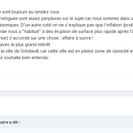
on sont toujours au rendez vous
anologues sont assez perplexes sur le sujet car nous sommes dans un
ismiques. D'un autre coté on ne s'explique pas que l'inflation (pr
ande nous a "habitué" à des éruption de surface plus rapide après l’a
nse) s'accorde sur une chose : affaire à suivre !
 avec le plus grand intérêt
ville de Grindavík car cette ville est en pleine zone de sismicité et 
ur souhaite bien entendu.
maire
a dit :