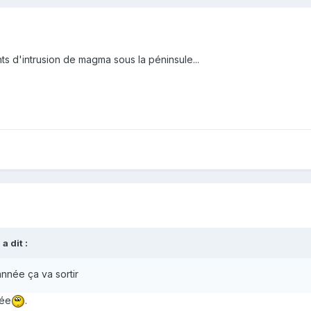
oints d'intrusion de magma sous la péninsule...
M
a dit :
nnée ça va sortir
née
.