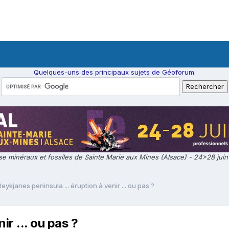
Quelques-uns des principaux sujets de Géoforum.
e minéraux et fossiles de Sainte Marie aux Mines (Alsace) - 24>28 jui
Reykjanes peninsula ... éruption à venir ... ou pas ?
ir ... ou pas ?