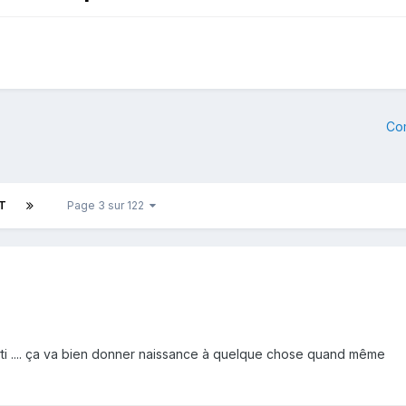
Co
T
Page 3 sur 122
arti .... ça va bien donner naissance à quelque chose quand même