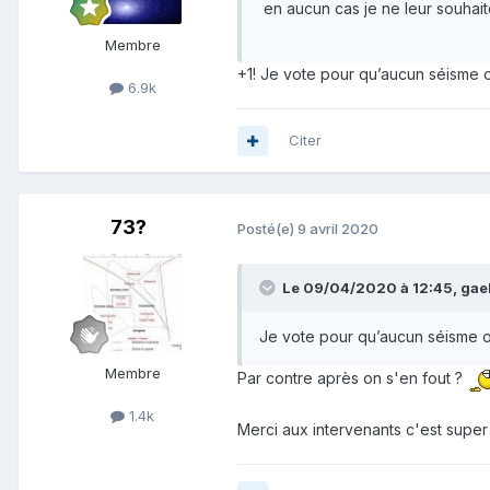
en aucun cas je ne leur souhait
Membre
+1! Je vote pour qu’aucun séisme 
6.9k
Citer
73?
Posté(e)
9 avril 2020
Le 09/04/2020 à 12:45,
gae
Je vote pour qu’aucun séisme o
Membre
Par contre après on s'en fout ?
1.4k
Merci aux intervenants c'est super 