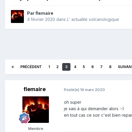
Par
flemaire
4 février 2020
dans
L' actualité volcanologique
PRÉCÉDENT
1
2
3
4
5
6
7
8
SUIVAN
flemaire
Posté(e)
19 mars 2020
oh super
je sais à qui demander alors
:-)
en tout cas ce soir c'est bien rep
Membre