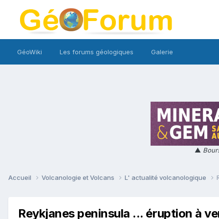
GéoWiki
Les forums géologiques
Galerie
▲
Bours
Accueil
Volcanologie et Volcans
L' actualité volcanologique
Reykjanes peninsula ... éruption à ven