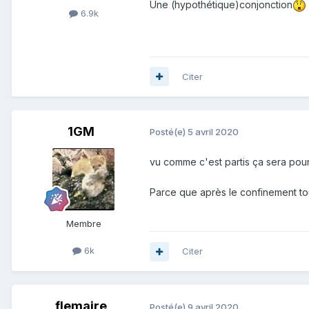
Une (hypothétique)conjonction
6.9k
Citer
1GM
Posté(e)
5 avril 2020
vu comme c'est partis ça sera pour 
Parce que après le confinement tout
Membre
6k
Citer
flemaire
Posté(e)
9 avril 2020