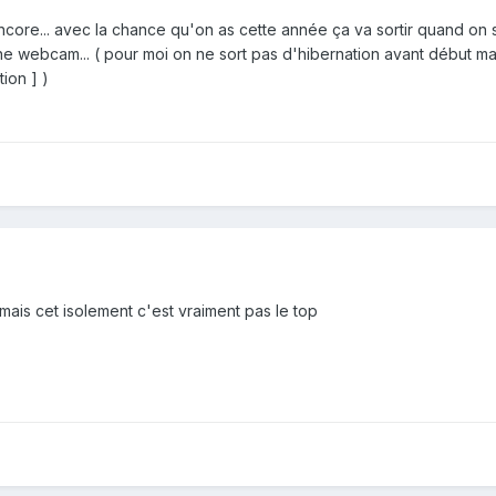
ncore... avec la chance qu'on as cette année ça va sortir quand on 
e webcam... ( pour moi on ne sort pas d'hibernation avant début mai
ion ] )
ais cet isolement c'est vraiment pas le top