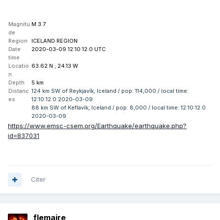
Magnitu
M 3.7
de
Region
ICELAND REGION
Date
2020-03-09 12:10:12.0 UTC
time
Locatio
63.62 N ; 24.13 W
n
Depth
5 km
Distanc
124 km SW of Reykjavík, Iceland / pop: 114,000 / local time:
es
12:10:12.0 2020-03-09
88 km SW of Keflavík, Iceland / pop: 8,000 / local time: 12:10:12.0
2020-03-09
https://www.emsc-csem.org/Earthquake/earthquake.php?
id=837031
Citer
flemaire