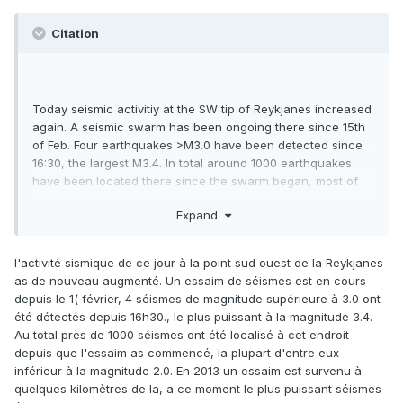
Citation
Today seismic activitiy at the SW tip of Reykjanes increased
again. A seismic swarm has been ongoing there since 15th
of Feb. Four earthquakes >M3.0 have been detected since
16:30, the largest M3.4. In total around 1000 earthquakes
have been located there since the swarm began, most of
them smaller than M2.0. In 2013 a seismic swarm occurred
Expand
few km away, then the largest earthquake was M5.2.
l'activité sismique de ce jour à la point sud ouest de la Reykjanes
as de nouveau augmenté. Un essaim de séismes est en cours
depuis le 1( février, 4 séismes de magnitude supérieure à 3.0 ont
été détectés depuis 16h30., le plus puissant à la magnitude 3.4.
Au total près de 1000 séismes ont été localisé à cet endroit
depuis que l'essaim as commencé, la plupart d'entre eux
inférieur à la magnitude 2.0. En 2013 un essaim est survenu à
quelques kilomètres de la, a ce moment le plus puissant séismes