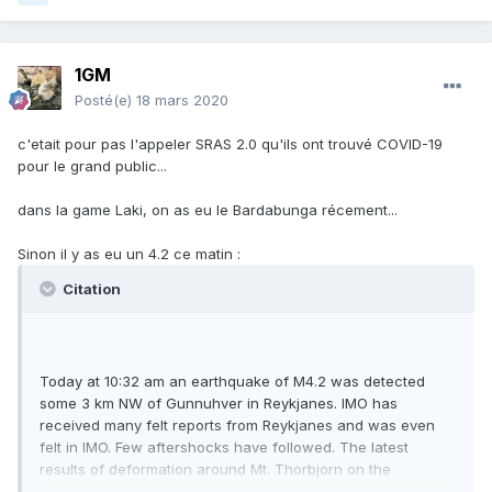
1GM
Posté(e)
18 mars 2020
c'etait pour pas l'appeler SRAS 2.0 qu'ils ont trouvé COVID-19
pour le grand public...
dans la game Laki, on as eu le Bardabunga récement...
Sinon il y as eu un 4.2 ce matin
:
Citation
Today at 10:32 am an earthquake of M4.2 was detected
some 3 km NW of Gunnuhver in Reykjanes. IMO has
received many felt reports from Reykjanes and was even
felt in IMO. Few aftershocks have followed. The latest
results of deformation around Mt. Thorbjorn on the
Reykjanes peninsula indicate that inflation causing uplift in