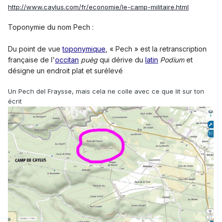
http://www.caylus.com/fr/economie/le-camp-militaire.html
Toponymie du nom Pech
:
Du point de vue
toponymique
, « Pech » est la retranscription
française de l'
occitan
puèg
qui dérive du
latin
Podium
et
désigne un endroit plat et surélevé
Un Pech del Fraysse, mais cela ne colle avec ce que lit sur ton
écrit