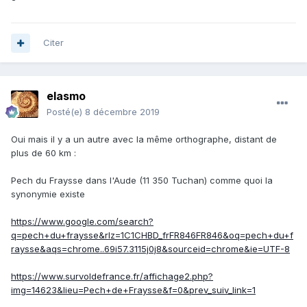
Citer
elasmo
Posté(e)
8 décembre 2019
Oui mais il y a un autre avec la même orthographe, distant de
plus de 60 km
:
Pech du Fraysse dans l'Aude (11 350 Tuchan) comme quoi la
synonymie existe
https://www.google.com/search?
q=pech+du+fraysse&rlz=1C1CHBD_frFR846FR846&oq=pech+du+f
raysse&aqs=chrome..69i57.3115j0j8&sourceid=chrome&ie=UTF-8
https://www.survoldefrance.fr/affichage2.php?
img=14623&lieu=Pech+de+Fraysse&f=0&prev_suiv_link=1