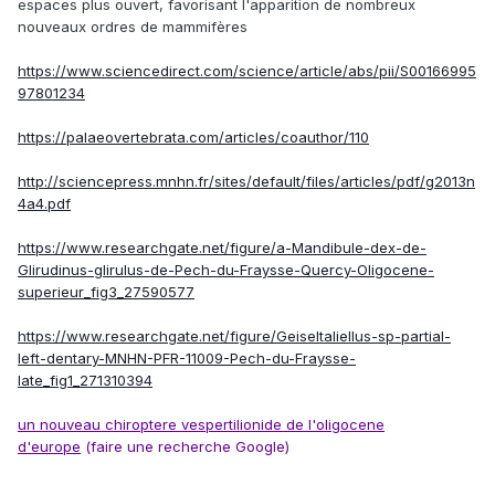
espaces plus ouvert, favorisant l'apparition de nombreux
nouveaux ordres de mammifères
https://www.sciencedirect.com/science/article/abs/pii/S00166995
97801234
https://palaeovertebrata.com/articles/coauthor/110
http://sciencepress.mnhn.fr/sites/default/files/articles/pdf/g2013n
4a4.pdf
https://www.researchgate.net/figure/a-Mandibule-dex-de-
Glirudinus-glirulus-de-Pech-du-Fraysse-Quercy-Oligocene-
superieur_fig3_27590577
https://www.researchgate.net/figure/Geiseltaliellus-sp-partial-
left-dentary-MNHN-PFR-11009-Pech-du-Fraysse-
late_fig1_271310394
un nouveau chiroptere vespertilionide de l'oligocene
d'europe
(faire une recherche Google)