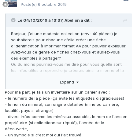
Posté(e)
6 octobre 2019
Le 04/10/2019 à 13:37,
Abelion
a dit :
Bonjour, j'ai une modeste collection (env : 40 pièces) je
souhaiterais pour chacune d'elle créer une fiche
d'identification à imprimer format A4 pour pouvoir expliquer.
Avez-vous ce genre de fiches chez-vous et auriez-vous
des exemples à partager?
Ou du moins pourriez-vous me dire pour vous quelle sont
les infos utiles à reprendre je créerais ainsi la mienne et la
partagerais.
Expand
merci
Pour ma part, je fais un inventaire sur un cahier avec
:
- le numéro de la pièce (ça évite les étiquettes disgracieuses)
- le nom du mineral, son origine détaillée (mine ou carrière,
localité, pays si étranger)
- divers infos comme les minéraux associés, le nom de l'ancien
propriétaire (si collectionneur réputé), l'année de la
découverte,...
- un symbole si c'est moi qui l'ait trouvé