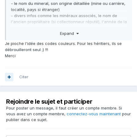
- le nom du mineral, son origine détaillée (mine ou carrière,
localité, pays si étranger)
- divers infos comme les minéraux associés, le nom de
l'ancien propriétaire (si collectionneur réputé), l'année de la
découverte,...
Expand
- un symbole si c'est moi qui l'ait trouvé
- un code couleur (surligneur) pour certaines familles
Je pioche l'idée des codes couleurs. Pour les héritiers, ils se
(fluos, quartz, cuivres,...)
débrouilleront seul ;) !!!
- la valeur marchande (pour mes héritiers !)
Merci
Le tout écrit en double page, 1 ligne =1 minéral.
Bon, il ne faut pas que je perde le cahier :-)
Citer
Rejoindre le sujet et participer
Pour poster un message, il faut créer un compte membre. Si
vous avez un compte membre,
connectez-vous maintenant
pour
publier dans ce sujet.