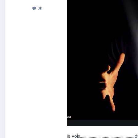
3k
je vois.........................................................