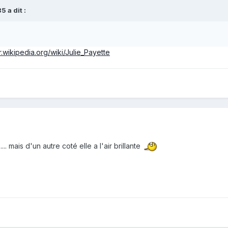
85
a dit :
fr.wikipedia.org/wiki/Julie_Payette
.... mais d'un autre coté elle a l'air brillante