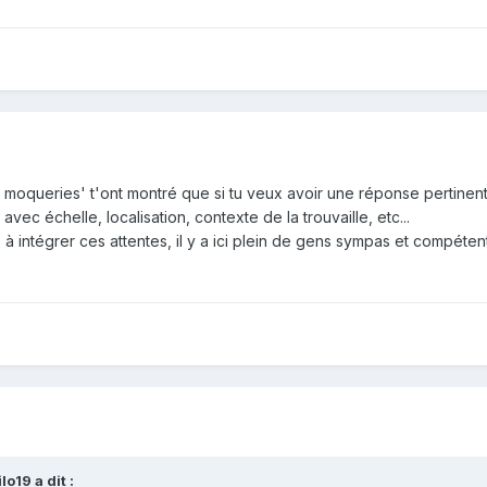
es moqueries' t'ont montré que si tu veux avoir une réponse pertinen
avec échelle, localisation, contexte de la trouvaille, etc...
s à intégrer ces attentes, il y a ici plein de gens sympas et compéte
ilo19
a dit :