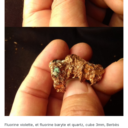
Fluorine violette, et fluorine baryte et quartz, cube 3mm, Berbès