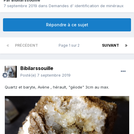
Par
Bibilarssouille
7 septembre 2019
dans
Demandes d' identification de minéraux
Répondre à ce sujet
PRÉCÉDENT
Page 1 sur 2
SUIVANT
Bibilarssouille
Posté(e)
7 septembre 2019
Quartz et baryte, Avène , hérault, "géode" 3cm au max.