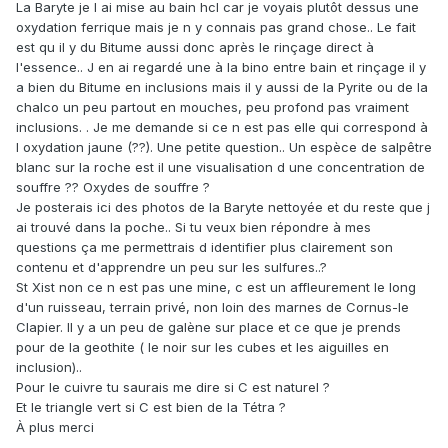
La Baryte je l ai mise au bain hcl car je voyais plutôt dessus une
oxydation ferrique mais je n y connais pas grand chose.. Le fait
est qu il y du Bitume aussi donc après le rinçage direct à
l'essence.. J en ai regardé une à la bino entre bain et rinçage il y
a bien du Bitume en inclusions mais il y aussi de la Pyrite ou de la
chalco un peu partout en mouches, peu profond pas vraiment
inclusions. . Je me demande si ce n est pas elle qui correspond à
l oxydation jaune (??). Une petite question.. Un espèce de salpêtre
blanc sur la roche est il une visualisation d une concentration de
souffre ?? Oxydes de souffre ?
Je posterais ici des photos de la Baryte nettoyée et du reste que j
ai trouvé dans la poche.. Si tu veux bien répondre à mes
questions ça me permettrais d identifier plus clairement son
contenu et d'apprendre un peu sur les sulfures..?
St Xist non ce n est pas une mine, c est un affleurement le long
d'un ruisseau, terrain privé, non loin des marnes de Cornus-le
Clapier. Il y a un peu de galène sur place et ce que je prends
pour de la geothite ( le noir sur les cubes et les aiguilles en
inclusion)..
Pour le cuivre tu saurais me dire si C est naturel ?
Et le triangle vert si C est bien de la Tétra ?
À plus merci